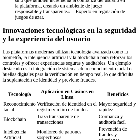
sino que también incrementa la confianza del usuario en
la plataforma, creando un ambiente de juego
responsable y transparente.» – Experto en regulación de
juegos de azar.
Innovaciones tecnológicas en la seguridad
y la experiencia del usuario
Las plataformas modernas utilizan tecnología avanzada como la
biometría, la inteligencia artificial y la blockchain para reforzar los
controles y ofrecer experiencias seguras y auditables. Un ejemplo
destacado es la integración de sistemas de reconocimiento facial o
huellas digitales para la verificación en tiempo real, lo que dificulta
la suplantación de identidad y previene fraudes.
Aplicación en Casinos en
Tecnología
Beneficios
Línea
Reconocimiento
Verificación de identidad en el
Mayor seguridad y
facial
registro y retiro de fondos
rapidez
Traza transparente de
Confianza y
Blockchain
transacciones
auditoría fácil
Prevención de
Inteligencia
Monitoreo de patrones
fraudes y
Artificial
sospechosos