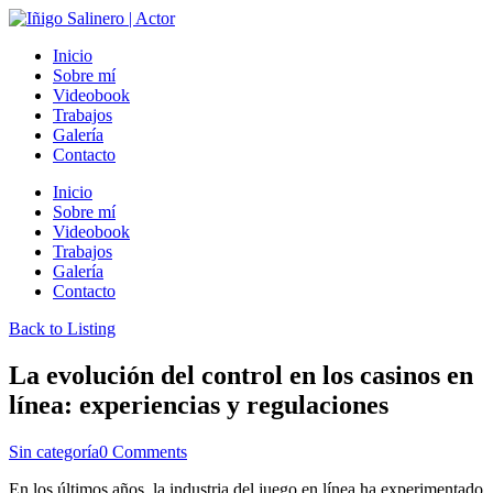
Inicio
Sobre mí
Videobook
Trabajos
Galería
Contacto
Inicio
Sobre mí
Videobook
Trabajos
Galería
Contacto
Back to Listing
La evolución del control en los casinos en
línea: experiencias y regulaciones
Sin categoría
0 Comments
En los últimos años, la industria del juego en línea ha experimentado