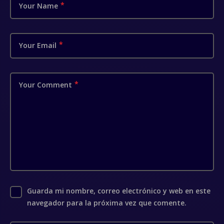
Your Name
Your Email
Your Comment
Guarda mi nombre, correo electrónico y web en este
navegador para la próxima vez que comente.