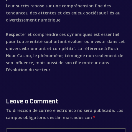
Leur succès repose sur une compréhension fine des
tendances, des attentes et des enjeux sociétaux liés au
divertissement numérique.
Respecter et comprendre ces dynamiques est essentiel
pour toute entité souhaitant évoluer ou investir dans cet
univers vibrionnant et compétitif. La référence à Rush
Hour Casino, le phénomène, témoigne non seulement de
son influence, mais aussi de son rôle moteur dans
l’évolution du secteur.
Leave a Comment
Tu dirección de correo electrónico no será publicada.
Los
campos obligatorios están marcados con
*