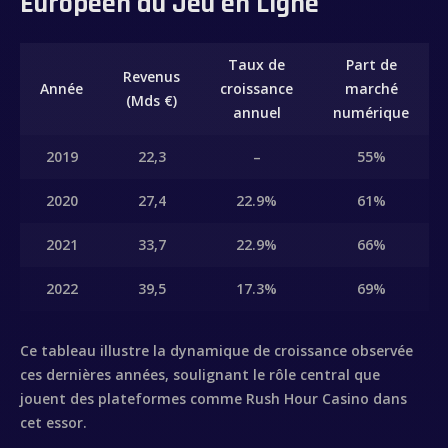
Européen du Jeu en Ligne
Taux de
Part de
Revenus
Année
croissance
marché
(Mds €)
annuel
numérique
2019
22,3
–
55%
2020
27,4
22.9%
61%
2021
33,7
22.9%
66%
2022
39,5
17.3%
69%
Ce tableau illustre la dynamique de croissance observée
ces dernières années, soulignant le rôle central que
jouent des plateformes comme Rush Hour Casino dans
cet essor.