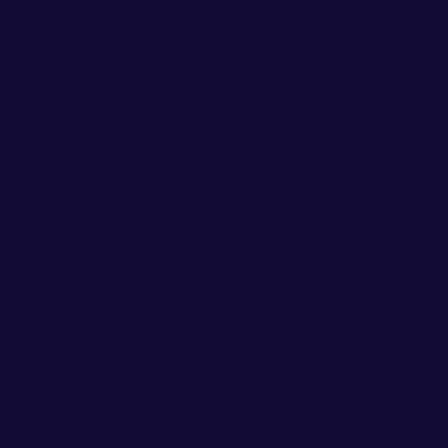
Promotions
Offres
conçues
Bonus de
Videobook
saisonnières
autour
Noël,
et
d’événements
tournois
Trabajos
événements
populaires ou
d’été, etc.
spéciaux
saisonniers.
Galería
Contacto
La crédibilité : un facteur
différenciant majeur
Dans un marché saturé, la crédibilité des promotions se
traduit par la confiance que les joueurs placent dans un
site. Certaines plateformes se distinguent par des
politiques transparentes ou des partenariats avec des
fournisseurs reconnus.