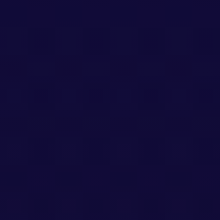
Tendance
Description
Exemple
Offres initiales
Promotions
permettant
comme
« 10€
Bonus sans
de jouer
sans dépôt »
dépôt
gratuitement
pour tester
pour découvrir
de nouveaux
la plateforme.
sites.
Mécanismes
de
Points de
récompense à
fidélité
Programmes
long terme
échangeables
de fidélité
basés sur
contre des
l’activité
crédits ou
Inicio
régulière du
des cadeaux.
joueur.
Sobre mí