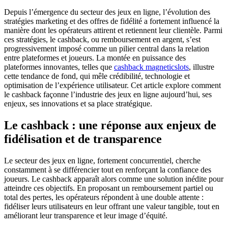
Depuis l’émergence du secteur des jeux en ligne, l’évolution des
stratégies marketing et des offres de fidélité a fortement influencé la
manière dont les opérateurs attirent et retiennent leur clientèle. Parmi
ces stratégies, le cashback, ou remboursement en argent, s’est
progressivement imposé comme un pilier central dans la relation
entre plateformes et joueurs. La montée en puissance des
plateformes innovantes, telles que
cashback magneticslots
, illustre
cette tendance de fond, qui mêle crédibilité, technologie et
optimisation de l’expérience utilisateur. Cet article explore comment
le cashback façonne l’industrie des jeux en ligne aujourd’hui, ses
enjeux, ses innovations et sa place stratégique.
Le cashback : une réponse aux enjeux de
fidélisation et de transparence
Le secteur des jeux en ligne, fortement concurrentiel, cherche
constamment à se différencier tout en renforçant la confiance des
joueurs. Le cashback apparaît alors comme une solution inédite pour
atteindre ces objectifs. En proposant un remboursement partiel ou
total des pertes, les opérateurs répondent à une double attente :
fidéliser leurs utilisateurs en leur offrant une valeur tangible, tout en
améliorant leur transparence et leur image d’équité.