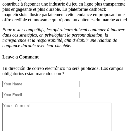
contribue à façonner une industrie du jeu en ligne plus transparente,
plus engageante et plus durable. La plateforme cashback
magneticslots illustre parfaitement cette tendance en proposant une
offre crédible et innovante qui répond aux attentes du marché actuel.
Pour rester compétitifs, les opérateurs doivent continuer à innover
dans ces stratégies, en privilégiant la personnalisation, la
transparence et la responsabilité, afin d’établir une relation de
confiance durable avec leur clientèle.
Leave a Comment
Tu dirección de correo electrónico no será publicada.
Los campos
obligatorios están marcados con
*