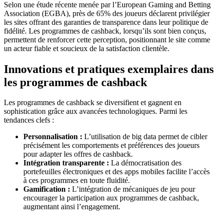
Selon une étude récente menée par l’European Gaming and Betting
Association (EGBA), près de 65% des joueurs déclarent privilégier
les sites offrant des garanties de transparence dans leur politique de
fidélité. Les programmes de cashback, lorsqu’ils sont bien conçus,
permettent de renforcer cette perception, positionnant le site comme
un acteur fiable et soucieux de la satisfaction clientèle.
Innovations et pratiques exemplaires dans
les programmes de cashback
Les programmes de cashback se diversifient et gagnent en
sophistication grâce aux avancées technologiques. Parmi les
tendances clefs :
Personnalisation :
L’utilisation de big data permet de cibler
précisément les comportements et préférences des joueurs
pour adapter les offres de cashback.
Intégration transparente :
La démocratisation des
portefeuilles électroniques et des apps mobiles facilite l’accès
à ces programmes en toute fluidité.
Gamification :
L’intégration de mécaniques de jeu pour
encourager la participation aux programmes de cashback,
augmentant ainsi l’engagement.