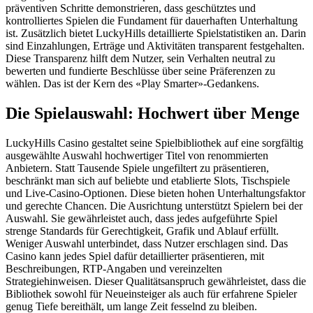
präventiven Schritte demonstrieren, dass geschütztes und
kontrolliertes Spielen die Fundament für dauerhaften Unterhaltung
ist. Zusätzlich bietet LuckyHills detaillierte Spielstatistiken an. Darin
sind Einzahlungen, Erträge und Aktivitäten transparent festgehalten.
Diese Transparenz hilft dem Nutzer, sein Verhalten neutral zu
bewerten und fundierte Beschlüsse über seine Präferenzen zu
wählen. Das ist der Kern des «Play Smarter»-Gedankens.
Die Spielauswahl: Hochwert über Menge
LuckyHills Casino gestaltet seine Spielbibliothek auf eine sorgfältig
ausgewählte Auswahl hochwertiger Titel von renommierten
Anbietern. Statt Tausende Spiele ungefiltert zu präsentieren,
beschränkt man sich auf beliebte und etablierte Slots, Tischspiele
und Live-Casino-Optionen. Diese bieten hohen Unterhaltungsfaktor
und gerechte Chancen. Die Ausrichtung unterstützt Spielern bei der
Auswahl. Sie gewährleistet auch, dass jedes aufgeführte Spiel
strenge Standards für Gerechtigkeit, Grafik und Ablauf erfüllt.
Weniger Auswahl unterbindet, dass Nutzer erschlagen sind. Das
Casino kann jedes Spiel dafür detaillierter präsentieren, mit
Beschreibungen, RTP-Angaben und vereinzelten
Strategiehinweisen. Dieser Qualitätsanspruch gewährleistet, dass die
Bibliothek sowohl für Neueinsteiger als auch für erfahrene Spieler
genug Tiefe bereithält, um lange Zeit fesselnd zu bleiben.