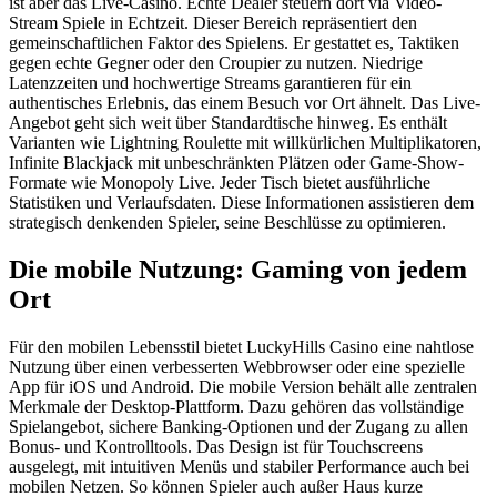
ist aber das Live-Casino. Echte Dealer steuern dort via Video-
Stream Spiele in Echtzeit. Dieser Bereich repräsentiert den
gemeinschaftlichen Faktor des Spielens. Er gestattet es, Taktiken
gegen echte Gegner oder den Croupier zu nutzen. Niedrige
Latenzzeiten und hochwertige Streams garantieren für ein
authentisches Erlebnis, das einem Besuch vor Ort ähnelt. Das Live-
Angebot geht sich weit über Standardtische hinweg. Es enthält
Varianten wie Lightning Roulette mit willkürlichen Multiplikatoren,
Infinite Blackjack mit unbeschränkten Plätzen oder Game-Show-
Formate wie Monopoly Live. Jeder Tisch bietet ausführliche
Statistiken und Verlaufsdaten. Diese Informationen assistieren dem
strategisch denkenden Spieler, seine Beschlüsse zu optimieren.
Die mobile Nutzung: Gaming von jedem
Ort
Für den mobilen Lebensstil bietet LuckyHills Casino eine nahtlose
Nutzung über einen verbesserten Webbrowser oder eine spezielle
App für iOS und Android. Die mobile Version behält alle zentralen
Merkmale der Desktop-Plattform. Dazu gehören das vollständige
Spielangebot, sichere Banking-Optionen und der Zugang zu allen
Bonus- und Kontrolltools. Das Design ist für Touchscreens
ausgelegt, mit intuitiven Menüs und stabiler Performance auch bei
mobilen Netzen. So können Spieler auch außer Haus kurze