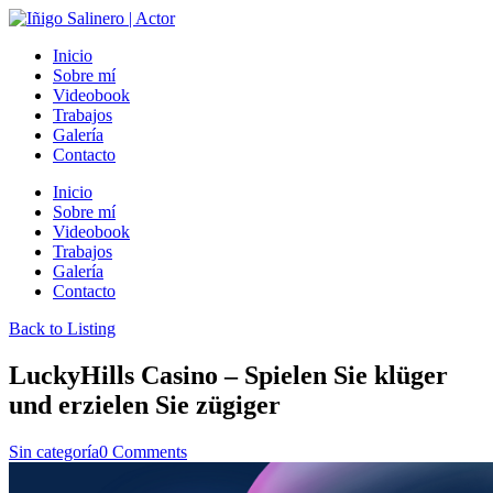
Inicio
Sobre mí
Videobook
Trabajos
Galería
Contacto
Inicio
Sobre mí
Videobook
Trabajos
Galería
Contacto
Back to Listing
LuckyHills Casino – Spielen Sie klüger
und erzielen Sie zügiger
Sin categoría
0 Comments