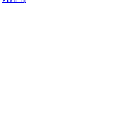
Back to Top