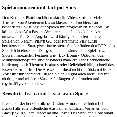
Spielautomaten und Jackpot-Slots
Den Kern der Plattform bilden aktuelle Video-Slots mit vielen
Themen, von Abenteuern bis zu klassischen Früchten. Ein
besonderer Fokus liegt auf Spielen mit progressiven Jackpots. Sie
können das «Win Faster»-Versprechen auf spektakuläre Art
umsetzen. Das Slot-Angebot wird häufig aktualisiert, um neue
Spiele von NetEnt, Play’n GO oder Pragmatic Play zügig
bereitzustellen. Strategisch interessierte Spieler finden den RTP jedes
Slots leicht einsehbar. Das gestattet eine sinnvollere Spielauswahl.
Slots mit speziellen Features wie «Buy Bonus»-Optionen oder
Multiplikator-Spuren sind besonders markiert. Eine übersichtliche
Sortierung nach Themen, Features oder Beliebtheit hilft, schnell das
Passende zu finden. Die Auswahl umfasst nicht nur Slots mit hoher
Volatilität für abenteuerlustige Spieler. Es gibt auch viele Titel mit
niedriger und mittlerer Varianz für längere Spielrunden und
regelmäßige, kleine Gewinne.
Bewährte Tisch- und Live-Casino Spiele
Liebhaber der herkömmlichen Casino-Atmosphäre finden bei
LuckyHills eine ordentliche Auswahl an digitalen Varianten von
Blackjack, Roulette, Baccarat und Poker. Der wirkliche Höhepunkt