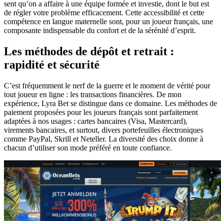
sent qu’on a affaire à une équipe formée et investie, dont le but est
de régler votre problème efficacement. Cette accessibilité et cette
compétence en langue maternelle sont, pour un joueur français, une
composante indispensable du confort et de la sérénité d’esprit.
Les méthodes de dépôt et retrait :
rapidité et sécurité
C’est fréquemment le nerf de la guerre et le moment de vérité pour
tout joueur en ligne : les transactions financières. De mon
expérience, Lyra Bet se distingue dans ce domaine. Les méthodes de
paiement proposées pour les joueurs français sont parfaitement
adaptées à nos usages : cartes bancaires (Visa, Mastercard),
virements bancaires, et surtout, divers portefeuilles électroniques
comme PayPal, Skrill et Neteller. La diversité des choix donne à
chacun d’utiliser son mode préféré en toute confiance.