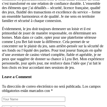
s’est transformé en une relation de confiance durable. L’ensemble
des éléments que j’ai détaillés – sécurité, licence française, qualité
des jeux, fluidité des transactions et excellence du service – forme
un ensemble harmonieux et de qualité. Je me sens en territoire
familier et sécurisé à chaque connexion.
Évidemment, le jeu doit toujours demeurer un loisir et il est
primordial de jouer de manière responsable, en déterminant ses
bornes. Mais dans ce cadre, opter pour une plateforme sérieuse
comme Lyra Bet fait toute la différence. Cela permet de se
concentrer sur le plaisir du jeu, sans arrière-pensée sur la sécurité de
ses fonds ou l’équité des parties. Pour tout joueur français en quête
d’une aventure de casino virtuel complète, fiable et agréable, je ne
peux que suggérer de donner sa chance à Lyra Bet. Mon expérience
personnelle, jour après jour, me renforce dans l’idée que j’ai fait le
bon choix en leur accordant mes sessions de jeu.
Leave a Comment
Tu dirección de correo electrónico no será publicada.
Los campos
obligatorios están marcados con
*