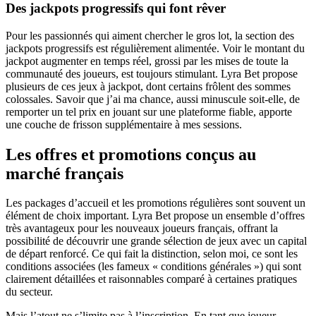
Des jackpots progressifs qui font rêver
Pour les passionnés qui aiment chercher le gros lot, la section des
jackpots progressifs est régulièrement alimentée. Voir le montant du
jackpot augmenter en temps réel, grossi par les mises de toute la
communauté des joueurs, est toujours stimulant. Lyra Bet propose
plusieurs de ces jeux à jackpot, dont certains frôlent des sommes
colossales. Savoir que j’ai ma chance, aussi minuscule soit-elle, de
remporter un tel prix en jouant sur une plateforme fiable, apporte
une couche de frisson supplémentaire à mes sessions.
Les offres et promotions conçus au
marché français
Les packages d’accueil et les promotions régulières sont souvent un
élément de choix important. Lyra Bet propose un ensemble d’offres
très avantageux pour les nouveaux joueurs français, offrant la
possibilité de découvrir une grande sélection de jeux avec un capital
de départ renforcé. Ce qui fait la distinction, selon moi, ce sont les
conditions associées (les fameux « conditions générales ») qui sont
clairement détaillées et raisonnables comparé à certaines pratiques
du secteur.
Mais l’atout ne s’limite pas à l’inscription. En tant que joueur