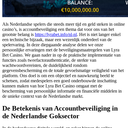
Als Nederlandse spelers die steeds meer tijd en geld steken in online
casino’s, is accountbeveiliging een thema dat voor ons van het
grootste belang is
https://lyrabet.info/nl-nl
. Het is niet langer enkel
een technische bijzaak, maar een wezenlijk onderdeel van de
spelervaring. In deze diepgaande analyse delen we onze
persoonlijke ervaringen met de beveiligingsmaatregelen van Lyra
Bet Casino. We gaan nader in op de praktische implementatie van
functies zoals tweefactorauthenticatie, de sterkte van
wachtwoordvereisten, de duidelijkheid rondom
gegevensbescherming en de totale gevoelsmatige veiligheid van het
platform. Ons doel is om een objectief en nauwkeurig beeld te
schetsen, zodat medespelers een goed onderbouwde inschatting
kunnen maken van hoe Lyra Bet Casino omgaat met de
bescherming van persoonlijke informatie en financiële middelen in
de unieke context van de Nederlandse markt.
De Betekenis van Accountbeveiliging in
de Nederlandse Goksector