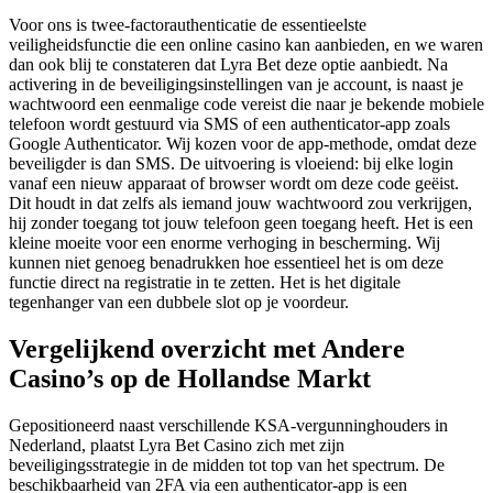
Voor ons is twee-factorauthenticatie de essentieelste
veiligheidsfunctie die een online casino kan aanbieden, en we waren
dan ook blij te constateren dat Lyra Bet deze optie aanbiedt. Na
activering in de beveiligingsinstellingen van je account, is naast je
wachtwoord een eenmalige code vereist die naar je bekende mobiele
telefoon wordt gestuurd via SMS of een authenticator-app zoals
Google Authenticator. Wij kozen voor de app-methode, omdat deze
beveiligder is dan SMS. De uitvoering is vloeiend: bij elke login
vanaf een nieuw apparaat of browser wordt om deze code geëist.
Dit houdt in dat zelfs als iemand jouw wachtwoord zou verkrijgen,
hij zonder toegang tot jouw telefoon geen toegang heeft. Het is een
kleine moeite voor een enorme verhoging in bescherming. Wij
kunnen niet genoeg benadrukken hoe essentieel het is om deze
functie direct na registratie in te zetten. Het is het digitale
tegenhanger van een dubbele slot op je voordeur.
Vergelijkend overzicht met Andere
Casino’s op de Hollandse Markt
Gepositioneerd naast verschillende KSA-vergunninghouders in
Nederland, plaatst Lyra Bet Casino zich met zijn
beveiligingsstrategie in de midden tot top van het spectrum. De
beschikbaarheid van 2FA via een authenticator-app is een