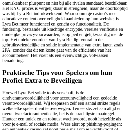
onmiskenbaar pluspunt en niet bij alle rivalen standaard beschikbaar.
Het KYC-proces is vergelijkbaar in strengheid, maar de doorlooptijd
was bij Lyra Bet indrukwekkend. Waar sommige casino’s meer
educatieve content over veiligheid aanbieden op hun website, is
Lyra Bet meer functioneel en gericht op functionaliteit. De
fundering, bestaande uit krachtige encryptie, vereiste verificatie en
duidelijke privacyvoorwaarden, is op peil en gelijkwaardig met de
top. Het unieke voordeel van Lyra Bet ligt vooral in de
gebruiksvriendelijke en solide implementatie van extra lagen zoals
2FA, zonder dat dit ten koste gaat van de efficiëntie van het
accountbeheer. Het voelt als een evenwichtige, volwassen
benadering.
Praktische Tips voor Spelers om hun
Profiel Extra te Beveiligen
Hoewel Lyra Bet solide tools verschaft, is de
eindverantwoordelijkheid voor accountveiligheid een gedeelde
verantwoordelijkheid. Wij toepassen zelf een aantal strikte regels
welke elke speler dient te overwegen. Ten eerste: zet aan altijd en
overal tweefactorauthenticatie, het is de krachtigste maatregel.
Hanteer een uniek en en robuust wachtwoord, nooit hetzelfde als
voor je e-mail of sociale media. Wees alert op phishing-pogingen;
een authentiek casino zal nooit per e-mail om je wachtwoord of