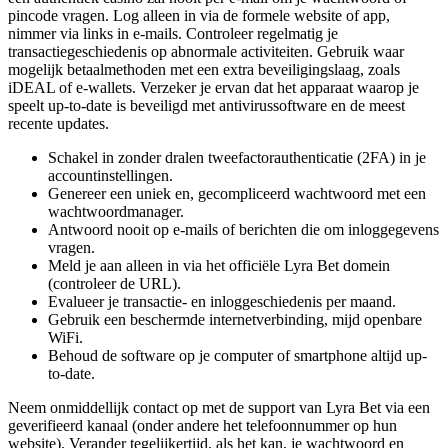
pincode vragen. Log alleen in via de formele website of app,
nimmer via links in e-mails. Controleer regelmatig je
transactiegeschiedenis op abnormale activiteiten. Gebruik waar
mogelijk betaalmethoden met een extra beveiligingslaag, zoals
iDEAL of e-wallets. Verzeker je ervan dat het apparaat waarop je
speelt up-to-date is beveiligd met antivirussoftware en de meest
recente updates.
Schakel in zonder dralen tweefactorauthenticatie (2FA) in je
accountinstellingen.
Genereer een uniek en, gecompliceerd wachtwoord met een
wachtwoordmanager.
Antwoord nooit op e-mails of berichten die om inloggegevens
vragen.
Meld je aan alleen in via het officiële Lyra Bet domein
(controleer de URL).
Evalueer je transactie- en inloggeschiedenis per maand.
Gebruik een beschermde internetverbinding, mijd openbare
WiFi.
Behoud de software op je computer of smartphone altijd up-
to-date.
Neem onmiddellijk contact op met de support van Lyra Bet via een
geverifieerd kanaal (onder andere het telefoonnummer op hun
website). Verander tegelijkertijd, als het kan, je wachtwoord en