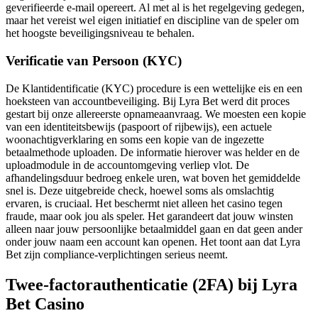
geverifieerde e-mail opereert. Al met al is het regelgeving gedegen,
maar het vereist wel eigen initiatief en discipline van de speler om
het hoogste beveiligingsniveau te behalen.
Verificatie van Persoon (KYC)
De Klantidentificatie (KYC) procedure is een wettelijke eis en een
hoeksteen van accountbeveiliging. Bij Lyra Bet werd dit proces
gestart bij onze allereerste opnameaanvraag. We moesten een kopie
van een identiteitsbewijs (paspoort of rijbewijs), een actuele
woonachtigverklaring en soms een kopie van de ingezette
betaalmethode uploaden. De informatie hierover was helder en de
uploadmodule in de accountomgeving verliep vlot. De
afhandelingsduur bedroeg enkele uren, wat boven het gemiddelde
snel is. Deze uitgebreide check, hoewel soms als omslachtig
ervaren, is cruciaal. Het beschermt niet alleen het casino tegen
fraude, maar ook jou als speler. Het garandeert dat jouw winsten
alleen naar jouw persoonlijke betaalmiddel gaan en dat geen ander
onder jouw naam een account kan openen. Het toont aan dat Lyra
Bet zijn compliance-verplichtingen serieus neemt.
Twee-factorauthenticatie (2FA) bij Lyra
Bet Casino