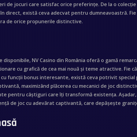
ri de jocuri care satisfac orice preferințe. De la o colecți
i în direct, există ceva adecvat pentru dumneavoastră. Fie
ra de orice propunerile distinctive.
ite disponibile, NV Casino din România oferă o gamă remarc
ionare cu grafică de cea mai nouă și teme atractive. Fie că e
 cu funcții bonus interesante, există ceva potrivit special
tivantă, maximizând plăcerea cu mecanici de joc distinctive
 pentru câștiguri care îți transformă existența. Așadar, a
ență de joc cu adevărat captivantă, care depășește granițel
masă