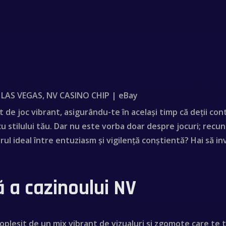
 de joc vibrant, asigurându-te în același timp că deții cont
 cu stilului tău. Dar nu este vorba doar despre jocuri; rec
brul ideal între entuziasm și vigilență conștientă? Hai să 
 a cazinoului NV
copleșit de un mix vibrant de vizualuri și zgomote care te