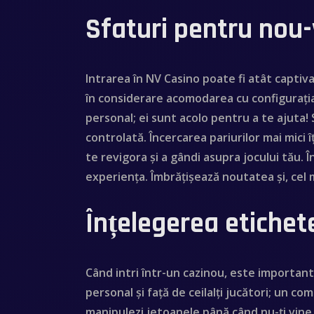
Sfaturi pentru nou-
Intrarea în NV Casino poate fi atât captiva
în considerare acomodarea cu configurația î
personal; ei sunt acolo pentru a te ajuta! 
controlată. Încercarea pariurilor mai mici
te revigora și a gândi asupra jocului tău. Î
experiența. Îmbrățișează noutatea și, cel
Înțelegerea etichete
Când intri într-un cazinou, este important
personal și față de ceilalți jucători; un 
manipulezi jetoanele până când nu-ți vine