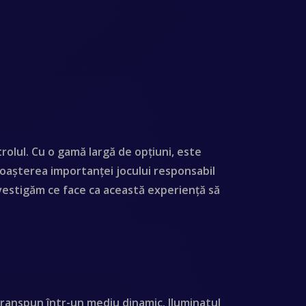
rolul. Cu o gamă largă de opțiuni, este
unoașterea importanței jocului responsabil
investigăm ce face ca această experiență să
 transpun într-un mediu dinamic. Iluminatul