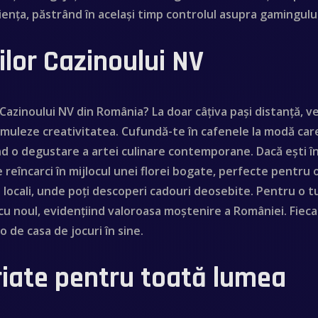
iența, păstrând în același timp controlul asupra gamingului
ilor Cazinoului NV
 Cazinoului NV din România? La doar câțiva pași distanță, v
stimuleze creativitatea. Cufundă-te în cafenele la modă car
d o degustare a artei culinare contemporane. Dacă ești în 
e reîncarci în mijlocul unei florei bogate, perfecte pentr
locali, unde poți descoperi cadouri deosebite. Pentru o
 cu noul, evidențiind valoroasa moștenire a României. Fiec
 de casa de jocuri în sine.
ariate pentru toată lumea