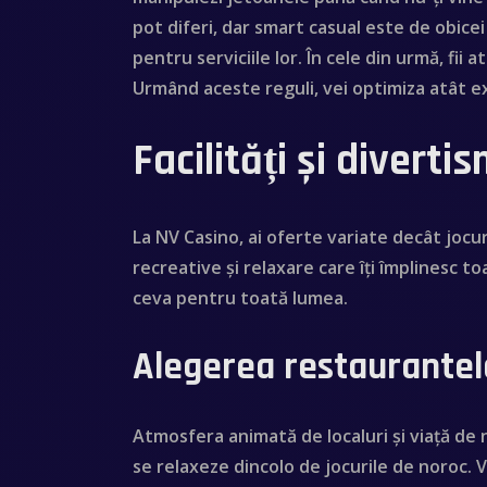
pot diferi, dar smart casual este de obicei
pentru serviciile lor. În cele din urmă, fii 
Urmând aceste reguli, vei optimiza atât exp
Facilități și diverti
La NV Casino, ai oferte variate decât jocur
recreative și relaxare care îți împlinesc to
ceva pentru toată lumea.
Alegerea restaurantelo
Atmosfera animată de localuri și viață de
se relaxeze dincolo de jocurile de noroc. 