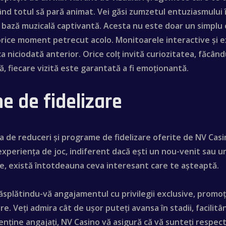
ând totul să pară animat. Vei găsi zumzetul entuziasmului în
 bază muzicală captivantă. Acesta nu este doar un simplu c
 orice moment petrecut acolo. Monitoarele interactive și 
a niciodată anterior. Orice colț invită curiozitatea, făcând
, fiecare vizită este garantată a fi emoționantă.
e de fidelizare
ea de reduceri și programe de fidelizare oferite de NV Casi
xperiența de joc, indiferent dacă ești un nou-venit sau 
e, există întotdeauna ceva interesant care te așteaptă.
ăsplătindu-vă angajamentul cu privilegii exclusive, promoții
. Veți admira cât de ușor puteți avansa în stadii, facilit
nține angajați, NV Casino vă asigură că vă sunteți respectaț