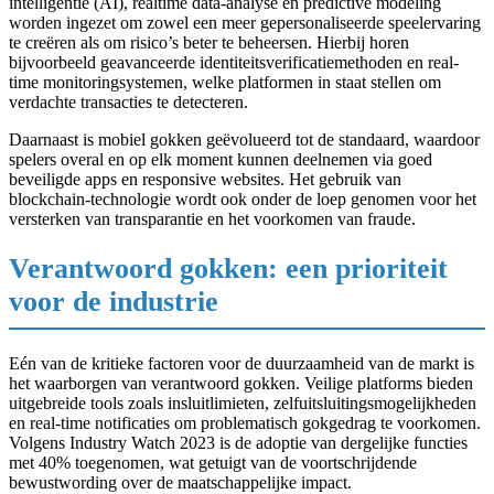
intelligentie (AI), realtime data-analyse en predictive modeling
worden ingezet om zowel een meer gepersonaliseerde speelervaring
te creëren als om risico’s beter te beheersen. Hierbij horen
bijvoorbeeld geavanceerde identiteitsverificatiemethoden en real-
time monitoringsystemen, welke platformen in staat stellen om
verdachte transacties te detecteren.
Daarnaast is mobiel gokken geëvolueerd tot de standaard, waardoor
spelers overal en op elk moment kunnen deelnemen via goed
beveiligde apps en responsive websites. Het gebruik van
blockchain-technologie wordt ook onder de loep genomen voor het
versterken van transparantie en het voorkomen van fraude.
Verantwoord gokken: een prioriteit
voor de industrie
Eén van de kritieke factoren voor de duurzaamheid van de markt is
het waarborgen van verantwoord gokken. Veilige platforms bieden
uitgebreide tools zoals insluitlimieten, zelfuitsluitingsmogelijkheden
en real-time notificaties om problematisch gokgedrag te voorkomen.
Volgens Industry Watch 2023 is de adoptie van dergelijke functies
met 40% toegenomen, wat getuigt van de voortschrijdende
bewustwording over de maatschappelijke impact.