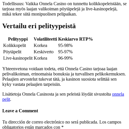
Todellisuus: Vaikka Onnela Casino on tunnettu kolikkopeleistään, se
tarjoaa myös laajan valikoiman pöytäpelejä ja live-kasinopelejä,
mikä tekee siitä monipuolisen pelipaikan.
Vertailu eri pelityypeistä
Pelityyppi
Volatiliteetti
Keskiarvo RTP%
Kolikkopelit
Korkea
95-98%
Pöytäpelit
Keskiverto
95-97%
Live-kasinopelit
Korkea
96-99%
Yhteenvetona voidaan todeta, että Onnela Casino tarjoaa laajan
pelivalikoiman, erinomaisia bonuksia ja turvallisen pelikokemuksen.
Pelaajien arvostelut tukevat tätä, ja kasinon suosiota selittää sen
kyky vastata pelaajien tarpeisiin.
Lisätietoja Onnela Casinosta ja sen peleistä löydät sivustolta
onnela
pelit
.
Leave a Comment
Tu dirección de correo electrónico no será publicada.
Los campos
obligatorios están marcados con
*