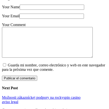
Your Name
Your Email
Your Comment
Guarda mi nombre, correo electrónico y web en este navegador
para la próxima vez que comente.
Next Post
Možnosti zákazníckej podpory na rockyspin casino
aviso legal