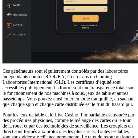
Ces générateurs sont régulièrement contrôlés par des laboratoires
indépendants comme eCOGRA, iTech Labs ou Gaming
Laboratories International (GLI). Les certificats d’équité sont
accessibles publiquement. Ils fournissent une transparence totale sur
le fonctionnement de nos machines à sous, jeux de table et autres
passetemps. Vous pouvez ainsi jouer en toute tranquillité, en sachant
que chaque spin et chaque carte distribuée est le fruit du hasard pur.
Pour les jeux de table et le Live Casino, l’impartialité est assurée par
des procédures physiques, comme le mélange des cartes ou le tour
de la roue, et par des technologies de surveillance. Les croupiers en
direct sont formés aux protocoles les plus stricts. Toutes les tables
sont sous vidéosurveillance permanente. Le taux de retour au joueur