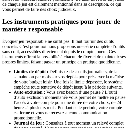
de chaque jeu est clairement mentionné dans sa description, ce qui
vous permet de faire des choix judicieux.
Les instruments pratiques pour jouer de
manière responsable
Évoquer jeu responsable ne suffit pas. Il faut fournir des outils
concrets. C’est pourquoi nous proposons une série complète d’outils
sans coût, accessibles directement depuis le compte joueur. Ces
instruments offrent la possibilité à chacun de fixer et de maintenir ses
propres limites, faisant passer un principe en pratique quotidienne.
Limites de dépôt :
Définissez des seuils journaliers, de la
semaine ou par mois sur vos dépôts pour préserver la maîtrise
de votre budget loisir. Une fois la limite dépassée, le système
empêche toute tentative de dépôt jusqu’à la période suivante.
Auto-exclusion :
Vous avez besoin d’une pause ? L’outil
d’auto-exclusion momentanée vous permet de mettre en pause
l’accès à votre compte pour une durée de votre choix, de 24
heures à plusieurs mois. Pendant cette période, votre compte
est fermé et vous ne recevez aucune communication
promotionnelle.
Journal de jeu :
Consultez à tout moment un relevé complet