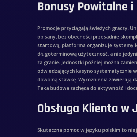
Bonusy Powitalne i
Promocje przyciągają świeżych graczy. U
opisany, bez obecności przesadnie skom
startową, platforma organizuje systemy l
długoterminową użyteczność, a nie jedyni
za granie. Jednostki później można zami
odwiedzających kasyno systematycznie wz
dowolną stawkę. Wyróżnienia zawierają d
Taka budowa zachęca do aktywność i doc
Obsługa Klienta w 
Skuteczna pomoc w języku polskim to nie