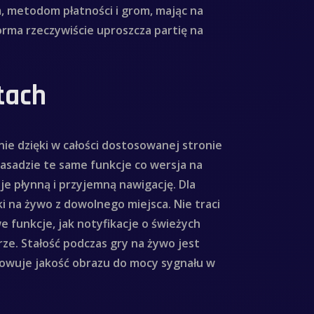
, metodom płatności i grom, mając na
rma rzeczywiście uproszcza partię na
tach
e dzięki w całości dostosowanej stronie
zasadzie te same funkcje co wersja na
e płynną i przyjemną nawigację. Dla
i na żywo z dowolnego miejsca. Nie traci
e funkcje, jak notyfikacje o świeżych
e. Stałość podczas gry na żywo jest
owuje jakość obrazu do mocy sygnału w