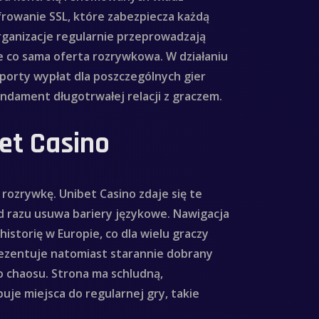
rowanie SSL, które zabezpiecza każdą
organizacje regularnie przeprowadzają
e co sama oferta rozrywkowa. W działaniu
porty wypłat dla poszczególnych gier
undament długotrwałej relacji z graczem.
et Casino
 rozrywkę. Unibet Casino zdaje się te
od razu usuwa bariery językowe. Nawigacja
istorię w Europie, co dla wielu graczy
rezentuje natomiast starannie dobrany
o chaosu. Strona ma schludną,
buje miejsca do regularnej gry, takie