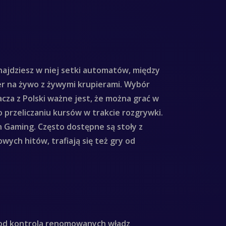
Znajdziesz w niej setki automatów, między
ier na żywo z żywymi krupierami. Wybór
acza z Polski ważne jest, że można grać w
o przeliczaniu kursów w trakcie rozgrywki.
n Gaming. Często dostępne są stoły z
wych hitów, trafiają się też gry od
 pod kontrolą renomowanych władz