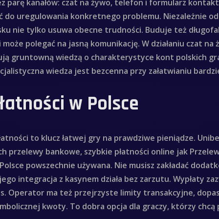
z parę kanałów: czat na żywo, telefon i formularz kontakt
 do uregulowania konkretnego problemu. Niezależnie od t
sku nie tylko usuwa obecne trudności. Buduje też długof
ci może polegać na jasną komunikację. W działaniu czat na
ują gruntowną wiedzą o charakterystyce kont polskich gr
cjalistyczna wiedza jest bezcenna przy załatwianiu bardzi
atności w Polsce
tności to klucz łatwej gry na prawdziwe pieniądze. Unib
ch przelewy bankowe, szybkie płatności online jak Przelew
 Polsce powszechnie używana. Nie musisz zakładać dodat
ego integracja z kasynem działa bez zarzutu. Wypłaty zazw
ces. Operator ma też przejrzyste limity transakcyjne, dop
ymbolicznej kwoty. To dobra opcja dla graczy, którzy chc