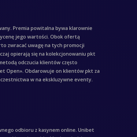
wany. Premia powitalna bywa klarownie
ycenę jego wartości. Obok ofertą
arto zwracać uwagę na tych promocji
zaj opierają się na kolekcjonowaniu pkt
 metodą odczucia klientów często
bet Open». Obdarowuje on klientów pkt za
uczestnictwa w na ekskluzywne eventy.
wnego odbioru z kasynem online. Unibet