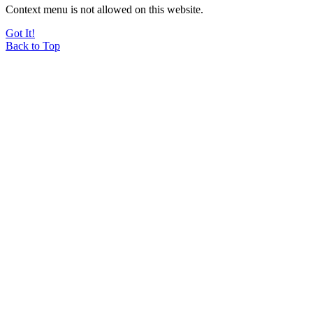
Context menu is not allowed on this website.
Got It!
Back to Top