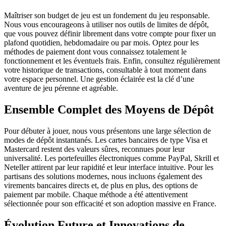
Maîtriser son budget de jeu est un fondement du jeu responsable.
Nous vous encourageons à utiliser nos outils de limites de dépôt,
que vous pouvez définir librement dans votre compte pour fixer un
plafond quotidien, hebdomadaire ou par mois. Optez pour les
méthodes de paiement dont vous connaissez totalement le
fonctionnement et les éventuels frais. Enfin, consultez régulièrement
votre historique de transactions, consultable à tout moment dans
votre espace personnel. Une gestion éclairée est la clé d’une
aventure de jeu pérenne et agréable.
Ensemble Complet des Moyens de Dépôt
Pour débuter à jouer, nous vous présentons une large sélection de
modes de dépôt instantanés. Les cartes bancaires de type Visa et
Mastercard restent des valeurs sûres, reconnues pour leur
universalité. Les portefeuilles électroniques comme PayPal, Skrill et
Neteller attirent par leur rapidité et leur interface intuitive. Pour les
partisans des solutions modernes, nous incluons également des
virements bancaires directs et, de plus en plus, des options de
paiement par mobile. Chaque méthode a été attentivement
sélectionnée pour son efficacité et son adoption massive en France.
Évolution Future et Innovations de