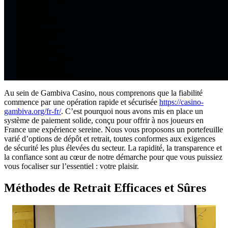
Au sein de Gambiva Casino, nous comprenons que la fiabilité
commence par une opération rapide et sécurisée
https://casino-
gambiva.org/fr-fr/
. C’est pourquoi nous avons mis en place un
système de paiement solide, conçu pour offrir à nos joueurs en
France une expérience sereine. Nous vous proposons un portefeuille
varié d’options de dépôt et retrait, toutes conformes aux exigences
de sécurité les plus élevées du secteur. La rapidité, la transparence et
la confiance sont au cœur de notre démarche pour que vous puissiez
vous focaliser sur l’essentiel : votre plaisir.
Méthodes de Retrait Efficaces et Sûres