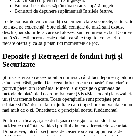
Concursuri cu premii în bani gheșeft.
Bonusuri cashback săptămânale care-ți apără bugetul.
Bonusuri de depunere suplimentară în zilele festive.
Toate bonusurile vin cu condiții și termeni clare și corecte, ca tu să te
poți axa pe experiență. Spre pildă, cerințele de miză sunt expuse
deschis, iar sloturile la care se folosesc sunt enumerate clar. E o idee
bună să citești mereu aceste detalii ca să extragi tot ce poți din
fiecare ofertă și ca să-ți planifici momentele de joc.
Depozite și Retrageri de fonduri Iuți și
Securizate
Știm că vrei să ai acces rapid la numerar, când faci depuneri și atunci
când scoți câștigurile. De aceea, infrastructura noastră financiară e
potrivit pieței din România. Punem la dispoziție o grămadă de
metode de plată, de la carduri bancare (Visa/Mastercard) la e-wallet-
uri și viramente bancare. Toate operațiunile sunt protejate prin
criptare și fără riscuri, iar majoritatea a retragerilor sunt validate în nu
mai mult de o zi. Onestitatea e principiul nostru fundamental.
Pentru clarificare, așa se desfășoară de regulă o transfer fără
incidente: mai întâi, validezi profilul din considerente de securitate.
După aceea, intri în secțiunea de casierie și alegi opțiunea ta de