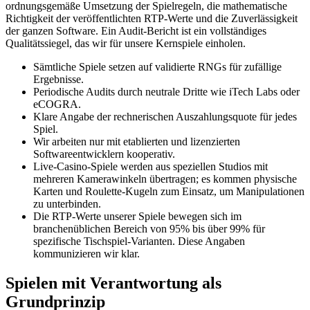
ordnungsgemäße Umsetzung der Spielregeln, die mathematische
Richtigkeit der veröffentlichten RTP-Werte und die Zuverlässigkeit
der ganzen Software. Ein Audit-Bericht ist ein vollständiges
Qualitätssiegel, das wir für unsere Kernspiele einholen.
Sämtliche Spiele setzen auf validierte RNGs für zufällige
Ergebnisse.
Periodische Audits durch neutrale Dritte wie iTech Labs oder
eCOGRA.
Klare Angabe der rechnerischen Auszahlungsquote für jedes
Spiel.
Wir arbeiten nur mit etablierten und lizenzierten
Softwareentwicklern kooperativ.
Live-Casino-Spiele werden aus speziellen Studios mit
mehreren Kamerawinkeln übertragen; es kommen physische
Karten und Roulette-Kugeln zum Einsatz, um Manipulationen
zu unterbinden.
Die RTP-Werte unserer Spiele bewegen sich im
branchenüblichen Bereich von 95% bis über 99% für
spezifische Tischspiel-Varianten. Diese Angaben
kommunizieren wir klar.
Spielen mit Verantwortung als
Grundprinzip