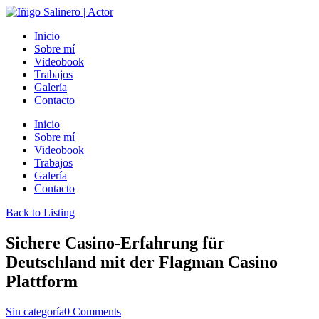
Inicio
Sobre mí
Videobook
Trabajos
Galería
Contacto
Inicio
Sobre mí
Videobook
Trabajos
Galería
Contacto
Back to Listing
Sichere Casino-Erfahrung für
Deutschland mit der Flagman Casino
Plattform
Sin categoría
0 Comments