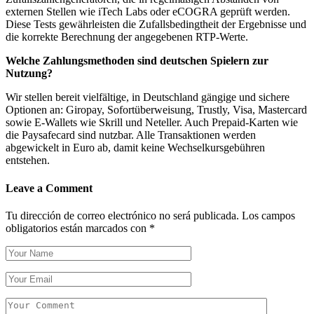
externen Stellen wie iTech Labs oder eCOGRA geprüft werden.
Diese Tests gewährleisten die Zufallsbedingtheit der Ergebnisse und
die korrekte Berechnung der angegebenen RTP-Werte.
Welche Zahlungsmethoden sind deutschen Spielern zur
Nutzung?
Wir stellen bereit vielfältige, in Deutschland gängige und sichere
Optionen an: Giropay, Sofortüberweisung, Trustly, Visa, Mastercard
sowie E-Wallets wie Skrill und Neteller. Auch Prepaid-Karten wie
die Paysafecard sind nutzbar. Alle Transaktionen werden
abgewickelt in Euro ab, damit keine Wechselkursgebühren
entstehen.
Leave a Comment
Tu dirección de correo electrónico no será publicada.
Los campos
obligatorios están marcados con
*