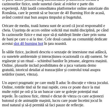
cazinourilor fizice, unde sunetul clasic al rolelor e parte din
experiență. Alții laudă comoditatea platformelor online autorizate din
România, care le permit să se bucure de 40 Burning Hot de acasă,
având control mai bun asupra timpului și bugetului.
Oricare de mediu, toată lumea sunt de acord că jocul responsabil e
cheia. Ușurința de acces online solicită mai multă disciplină, pe când
în cazinourile fizice e mai ușor să-ți stabilești limite clare prin suma
de bani pe care o ai la tine. Cele două canale au comunități dedicate
acestui
slot 40 burning hot
în țara noastră.
În sălile fizice, jucătorii descriu o senzație de imersiune mai adâncă,
cu sunetele ambientale și interacțiunea ocazională cu alți oameni. Se
regăsește și un ritual – schimbul banilor în jetoane, alegerea mașinii.
Online, plusurile includ posibilitatea de a juca varianta demo
gratuită, istoricul detaliat al tranzacțiilor și controlul total asupra
setărilor (sunet, viteza).
Un aspect pragmatic pe care mulți îl aduc în discuție e viteza jocului.
Online, rotirile tind să fie mai rapide, ceea ce poate duce la mai
multe rotiri pe oră și la un bancar care se golește potențial mai
repede. În cazinou fizic, ritmul e dictat de viteza cu care acționezi
butonul și de animațiile mașinii, lucru care poate încetini jocul în
mod natural și să-ți permită să faci pauze de reflecție.