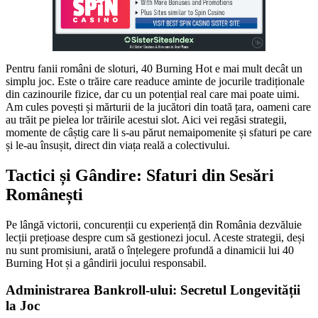
Pentru fanii români de sloturi, 40 Burning Hot e mai mult decât un
simplu joc. Este o trăire care readuce aminte de jocurile tradiționale
din cazinourile fizice, dar cu un potențial real care mai poate uimi.
Am cules povești și mărturii de la jucători din toată țara, oameni care
au trăit pe pielea lor trăirile acestui slot. Aici vei regăsi strategii,
momente de câștig care li s-au părut nemaipomenite și sfaturi pe care
și le-au însușit, direct din viața reală a colectivului.
Tactici și Gândire: Sfaturi din Sesări
Românești
Pe lângă victorii, concurenții cu experiență din România dezvăluie
lecții prețioase despre cum să gestionezi jocul. Aceste strategii, deși
nu sunt promisiuni, arată o înțelegere profundă a dinamicii lui 40
Burning Hot și a gândirii jocului responsabil.
Administrarea Bankroll-ului: Secretul Longevității
la Joc