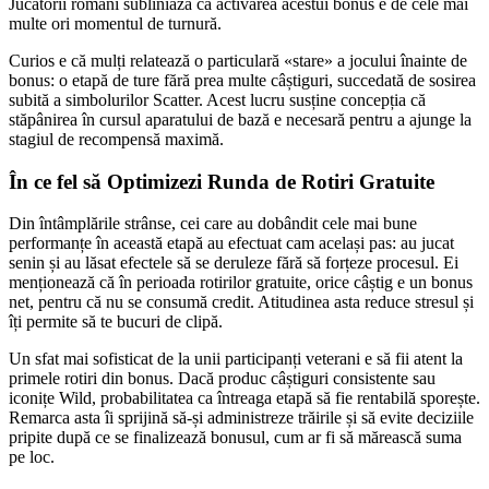
Jucătorii români subliniază că activarea acestui bonus e de cele mai
multe ori momentul de turnură.
Curios e că mulți relatează o particulară «stare» a jocului înainte de
bonus: o etapă de ture fără prea multe câștiguri, succedată de sosirea
subită a simbolurilor Scatter. Acest lucru susține concepția că
stăpânirea în cursul aparatului de bază e necesară pentru a ajunge la
stagiul de recompensă maximă.
În ce fel să Optimizezi Runda de Rotiri Gratuite
Din întâmplările strânse, cei care au dobândit cele mai bune
performanțe în această etapă au efectuat cam același pas: au jucat
senin și au lăsat efectele să se deruleze fără să forțeze procesul. Ei
menționează că în perioada rotirilor gratuite, orice câștig e un bonus
net, pentru că nu se consumă credit. Atitudinea asta reduce stresul și
îți permite să te bucuri de clipă.
Un sfat mai sofisticat de la unii participanți veterani e să fii atent la
primele rotiri din bonus. Dacă produc câștiguri consistente sau
iconițe Wild, probabilitatea ca întreaga etapă să fie rentabilă sporește.
Remarca asta îi sprijină să-și administreze trăirile și să evite deciziile
pripite după ce se finalizează bonusul, cum ar fi să mărească suma
pe loc.