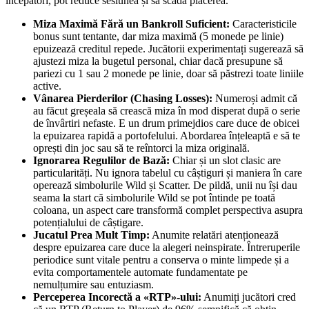
începători, pot reduce sesiunea și să scadă plăcerea.
Miza Maximă Fără un Bankroll Suficient:
Caracteristicile
bonus sunt tentante, dar miza maximă (5 monede pe linie)
epuizează creditul repede. Jucătorii experimentați sugerează să
ajustezi miza la bugetul personal, chiar dacă presupune să
pariezi cu 1 sau 2 monede pe linie, doar să păstrezi toate liniile
active.
Vânarea Pierderilor (Chasing Losses):
Numeroși admit că
au făcut greșeala să crească miza în mod disperat după o serie
de învârtiri nefaste. E un drum primejdios care duce de obicei
la epuizarea rapidă a portofelului. Abordarea înțeleaptă e să te
oprești din joc sau să te reîntorci la miza originală.
Ignorarea Regulilor de Bază:
Chiar și un slot clasic are
particularități. Nu ignora tabelul cu câștiguri și maniera în care
operează simbolurile Wild și Scatter. De pildă, unii nu își dau
seama la start că simbolurile Wild se pot întinde pe toată
coloana, un aspect care transformă complet perspectiva asupra
potențialului de câștigare.
Jucatul Prea Mult Timp:
Anumite relatări atenționează
despre epuizarea care duce la alegeri neinspirate. Întreruperile
periodice sunt vitale pentru a conserva o minte limpede și a
evita comportamentele automate fundamentate pe
nemulțumire sau entuziasm.
Perceperea Incorectă a «RTP»-ului:
Anumiți jucători cred