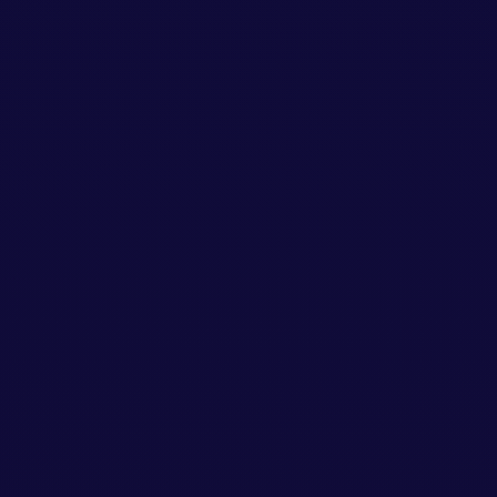
Wer in Belgien online spielt, sucht ein Casino, dem er sich
anvertrauen kann.
Spinorhino Casino
setzt seinen
Schwerpunkt genau darauf: faires Spiel und umfassende
Lizenzierung. Wir betrachten, wie Spinorhino die strengen
belgischen Auflagen erfüllt und welche spezifischen
Maßnahmen für ein sicheres und faires Spielerlebnis
gewährleisten.
Datensicherheit und monetäre
Absicherung