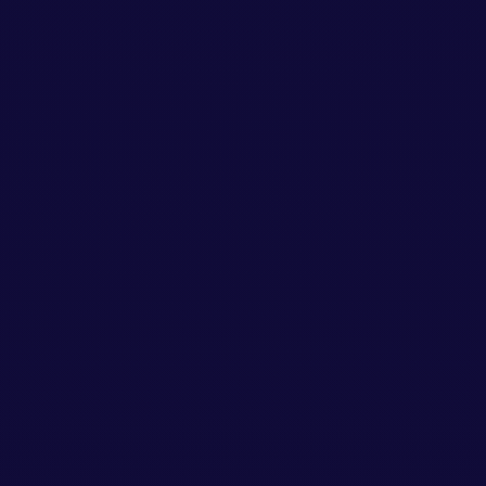
Verbund. Diese Partner sind gebunden an ihrerseits
rigorosen Regulierungen und liefern oft weitere
Sicherheitsstandards wie eine Zwei-Faktor-
Authentifizierung. Die Auswahl an bekannten Methoden
gibt Spielern die Option, ihren gewünschten und
abgesicherten Weg zu wählen.
Klarheit bei
Geschäftsbedingungen und
Auszahlungsmodalitäten
Ehrliche Kommunikation ist ein weiterer Baustein für
ehrliches Spiel. Spinorhino macht alle wichtigen
Bedingungen klar und nachvollziehbar bekannt. Das
bezieht sich auf die Allgemeinen Geschäftsbedingungen
(AGB), die Bonusbestimmungen sowie die Prozesse für
Auszahlungen und die Kontoverifizierung. Transparenz