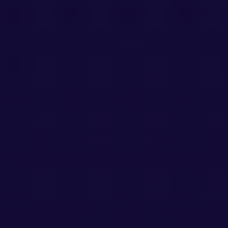
Guarda mi nombre, correo electrónico y web en este
navegador para la próxima vez que comente.