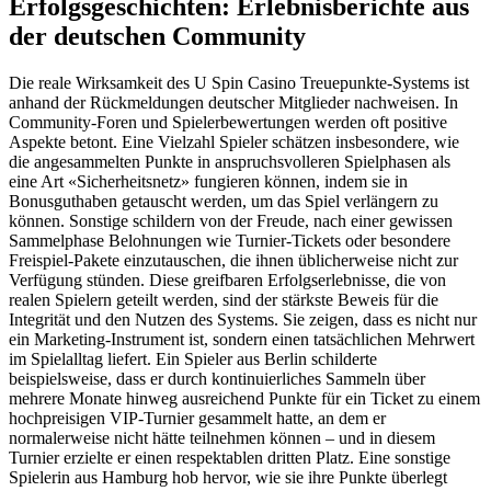
Erfolgsgeschichten: Erlebnisberichte aus
der deutschen Community
Die reale Wirksamkeit des U Spin Casino Treuepunkte-Systems ist
anhand der Rückmeldungen deutscher Mitglieder nachweisen. In
Community-Foren und Spielerbewertungen werden oft positive
Aspekte betont. Eine Vielzahl Spieler schätzen insbesondere, wie
die angesammelten Punkte in anspruchsvolleren Spielphasen als
eine Art «Sicherheitsnetz» fungieren können, indem sie in
Bonusguthaben getauscht werden, um das Spiel verlängern zu
können. Sonstige schildern von der Freude, nach einer gewissen
Sammelphase Belohnungen wie Turnier-Tickets oder besondere
Freispiel-Pakete einzutauschen, die ihnen üblicherweise nicht zur
Verfügung stünden. Diese greifbaren Erfolgserlebnisse, die von
realen Spielern geteilt werden, sind der stärkste Beweis für die
Integrität und den Nutzen des Systems. Sie zeigen, dass es nicht nur
ein Marketing-Instrument ist, sondern einen tatsächlichen Mehrwert
im Spielalltag liefert. Ein Spieler aus Berlin schilderte
beispielsweise, dass er durch kontinuierliches Sammeln über
mehrere Monate hinweg ausreichend Punkte für ein Ticket zu einem
hochpreisigen VIP-Turnier gesammelt hatte, an dem er
normalerweise nicht hätte teilnehmen können – und in diesem
Turnier erzielte er einen respektablen dritten Platz. Eine sonstige
Spielerin aus Hamburg hob hervor, wie sie ihre Punkte überlegt