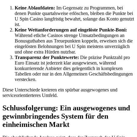
Keine Ablaufdaten:
Im Gegensatz zu Programmen, bei
denen Punkte quartalsweise erlöschen, bleiben die Punkte bei
U Spin Casino langfristig bewahrt, solange das Konto genutzt
ist.
Keine Wettanforderungen auf eingelöste Punkte-Boni:
Während etliche Casinos strenge Umsatzbedingungen an
Bonusguthaben aus Treuepunkten koppeln, erweisen sich die
eingelösten Belohnungen bei U Spin meistens unverzüglich
und ohne extra Hürden nutzbar.
Transparenz der Punktewerte:
Die präzise Punktzahl pro
Euro Einsatz ist jederzeit klar ausgewiesen, während
konkurrierende Anbieter dies gelegentlich in komplexen
Tabellen oder nur in den Allgemeinen Geschäftsbedingungen
verstecken.
Diese Unterschiede kreieren ein spürbar ausgewogenes und
serviceorientierteres Umfeld.
Schlussfolgerung: Ein ausgewogenes und
gewinnbringendes System für den
einheimischen Markt