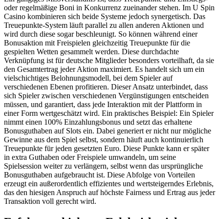
oder regelmäßige Boni in Konkurrenz zueinander stehen. Im U Spin
Casino kombinieren sich beide Systeme jedoch synergetisch. Das
Treuepunkte-System läuft parallel zu allen anderen Aktionen und
wird durch diese sogar beschleunigt. So können während einer
Bonusaktion mit Freispielen gleichzeitig Treuepunkte für die
gespielten Wetten gesammelt werden. Diese durchdachte
Verknüpfung ist für deutsche Mitglieder besonders vorteilhaft, da sie
den Gesamtertrag jeder Aktion maximiert. Es handelt sich um ein
vielschichtiges Belohnungsmodell, bei dem Spieler auf
verschiedenen Ebenen profitieren. Dieser Ansatz unterbindet, dass
sich Spieler zwischen verschiedenen Vergünstigungen entscheiden
müssen, und garantiert, dass jede Interaktion mit der Plattform in
einer Form wertgeschätzt wird. Ein praktisches Beispiel: Ein Spieler
nimmt einen 100% Einzahlungsbonus und setzt das erhaltene
Bonusguthaben auf Slots ein. Dabei generiert er nicht nur mögliche
Gewinne aus dem Spiel selbst, sondern häuft auch kontinuierlich
Treuepunkte für jeden gesetzten Euro. Diese Punkte kann er später
in extra Guthaben oder Freispiele umwandeln, um seine
Spielsession weiter zu verlängern, selbst wenn das ursprüngliche
Bonusguthaben aufgebraucht ist. Diese Abfolge von Vorteilen
erzeugt ein außerordentlich effizientes und wertsteigerndes Erlebnis,
das den hiesigen Anspruch auf höchste Fairness und Ertrag aus jeder
Transaktion voll gerecht wird.