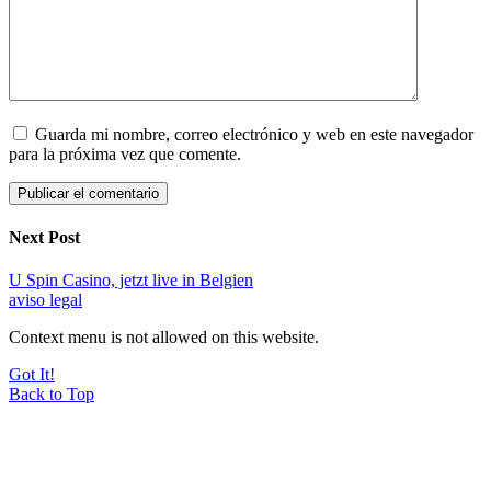
Guarda mi nombre, correo electrónico y web en este navegador
para la próxima vez que comente.
Next Post
U Spin Casino, jetzt live in Belgien
aviso legal
Context menu is not allowed on this website.
Got It!
Back to Top