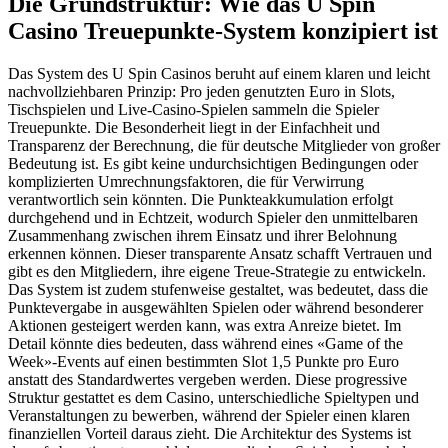
Die Grundstruktur: Wie das U Spin
Casino Treuepunkte-System konzipiert ist
Das System des U Spin Casinos beruht auf einem klaren und leicht
nachvollziehbaren Prinzip: Pro jeden genutzten Euro in Slots,
Tischspielen und Live-Casino-Spielen sammeln die Spieler
Treuepunkte. Die Besonderheit liegt in der Einfachheit und
Transparenz der Berechnung, die für deutsche Mitglieder von großer
Bedeutung ist. Es gibt keine undurchsichtigen Bedingungen oder
komplizierten Umrechnungsfaktoren, die für Verwirrung
verantwortlich sein könnten. Die Punkteakkumulation erfolgt
durchgehend und in Echtzeit, wodurch Spieler den unmittelbaren
Zusammenhang zwischen ihrem Einsatz und ihrer Belohnung
erkennen können. Dieser transparente Ansatz schafft Vertrauen und
gibt es den Mitgliedern, ihre eigene Treue-Strategie zu entwickeln.
Das System ist zudem stufenweise gestaltet, was bedeutet, dass die
Punktevergabe in ausgewählten Spielen oder während besonderer
Aktionen gesteigert werden kann, was extra Anreize bietet. Im
Detail könnte dies bedeuten, dass während eines «Game of the
Week»-Events auf einen bestimmten Slot 1,5 Punkte pro Euro
anstatt des Standardwertes vergeben werden. Diese progressive
Struktur gestattet es dem Casino, unterschiedliche Spieltypen und
Veranstaltungen zu bewerben, während der Spieler einen klaren
finanziellen Vorteil daraus zieht. Die Architektur des Systems ist