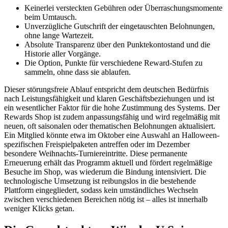
Keinerlei versteckten Gebühren oder Überraschungsmomente
beim Umtausch.
Unverzügliche Gutschrift der eingetauschten Belohnungen,
ohne lange Wartezeit.
Absolute Transparenz über den Punktekontostand und die
Historie aller Vorgänge.
Die Option, Punkte für verschiedene Reward-Stufen zu
sammeln, ohne dass sie ablaufen.
Dieser störungsfreie Ablauf entspricht dem deutschen Bedürfnis
nach Leistungsfähigkeit und klaren Geschäftsbeziehungen und ist
ein wesentlicher Faktor für die hohe Zustimmung des Systems. Der
Rewards Shop ist zudem anpassungsfähig und wird regelmäßig mit
neuen, oft saisonalen oder thematischen Belohnungen aktualisiert.
Ein Mitglied könnte etwa im Oktober eine Auswahl an Halloween-
spezifischen Freispielpaketen antreffen oder im Dezember
besondere Weihnachts-Turniereintritte. Diese permanente
Erneuerung erhält das Programm aktuell und fördert regelmäßige
Besuche im Shop, was wiederum die Bindung intensiviert. Die
technologische Umsetzung ist reibungslos in die bestehende
Plattform eingegliedert, sodass kein umständliches Wechseln
zwischen verschiedenen Bereichen nötig ist – alles ist innerhalb
weniger Klicks getan.