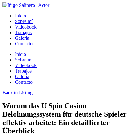
Inicio
Sobre mí
Videobook
Trabajos
Galería
Contacto
Inicio
Sobre mí
Videobook
Trabajos
Galería
Contacto
Back to Listing
Warum das U Spin Casino
Belohnungssystem für deutsche Spieler
effektiv arbeitet: Ein detaillierter
Überblick