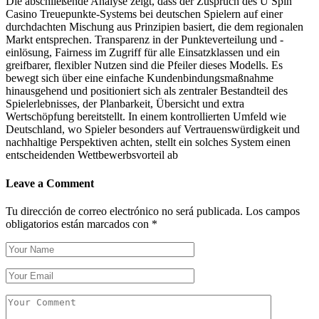
Die abschließende Analyse zeigt, dass der Zuspruch des U Spin
Casino Treuepunkte-Systems bei deutschen Spielern auf einer
durchdachten Mischung aus Prinzipien basiert, die dem regionalen
Markt entsprechen. Transparenz in der Punkteverteilung und -
einlösung, Fairness im Zugriff für alle Einsatzklassen und ein
greifbarer, flexibler Nutzen sind die Pfeiler dieses Modells. Es
bewegt sich über eine einfache Kundenbindungsmaßnahme
hinausgehend und positioniert sich als zentraler Bestandteil des
Spielerlebnisses, der Planbarkeit, Übersicht und extra
Wertschöpfung bereitstellt. In einem kontrollierten Umfeld wie
Deutschland, wo Spieler besonders auf Vertrauenswürdigkeit und
nachhaltige Perspektiven achten, stellt ein solches System einen
entscheidenden Wettbewerbsvorteil ab
Leave a Comment
Tu dirección de correo electrónico no será publicada.
Los campos
obligatorios están marcados con
*