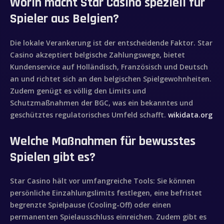
Worin macht Star Casino speziell für
Spieler aus Belgien?
Die lokale Verankerung ist der entscheidende Faktor. Star
Casino akzeptiert belgische Zahlungswege, bietet
Kundenservice auf Holländisch, Französisch und Deutsch
an und richtet sich an den belgischen Spielgewohnheiten.
Zudem genügt es völlig den Limits und
Schutzmaßnahmen der BGC, was ein bekanntes und
geschütztes regulatorisches Umfeld schafft.
wikidata.org
Welche Maßnahmen für bewusstes
Spielen gibt es?
Star Casino hält vor umfangreiche Tools: Sie können
persönliche Einzahlungslimits festlegen, eine befristet
begrenzte Spielpause (Cooling-Off) oder einen
permanenten Spielausschluss einreichen. Zudem gibt es