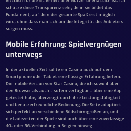
letztlich für die Sicherheit aller Nutzer unerlässlich ist. Ich
schätze diese Transparenz sehr, denn sie bildet das
Fundament, auf dem der gesamte Spaß erst möglich
wird, ohne dass man sich um die Integrität des Anbieters
sorgen muss.
Mobile Erfahrung: Spielvergnügen
unterwegs
In der aktuellen Zeit sollte ein Casino auch auf dem
Smartphone oder Tablet eine flüssige Erfahrung liefern.
Die mobile Version von Star Casino, die ich sowohl über
den Browser als auch – sofern verfügbar – über eine App
getestet habe, überzeugt durch ihre Leistungsfähigkeit
und benutzerfreundliche Bedienung. Die Seite adaptiert
sich perfekt an verschiedene Bildschirmgrößen an, und
die Ladezeiten der Spiele sind auch über eine zuverlässige
4G- oder 5G-Verbindung in Belgien hinweg