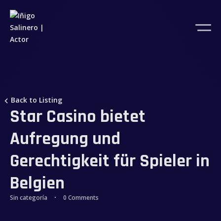
Back to Listing
Star Casino bietet
Aufregung und
Gerechtigkeit für Spieler in
Belgien
Sin categoría
0 Comments