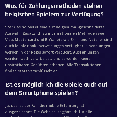
Was für Zahlungsmethoden stehen
belgischen Spielern zur Verfügung?
Star Casino bietet eine auf Belgien maßgeschneiderte
Auswahl: Zusätzlich zu internationalen Methoden wie
Visa, Mastercard und E-Wallets wie Skrill und Neteller sind
auch lokale Banküberweisungen verfügbar. Einzahlungen
werden in der Regel sofort verbucht. Auszahlungen
werden rasch verarbeitet, und es werden keine
unsichtbaren Gebühren erhoben. Alle Transaktionen
finden statt verschlüsselt ab.
Ist es möglich ich die Spiele auch auf
dem Smartphone spielen?
Ja, das ist der Fall, die mobile Erfahrung ist
ausgezeichnet. Die Website ist gänzlich für alle