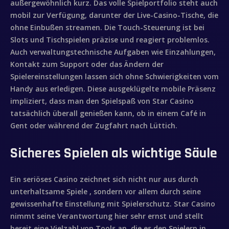
außergewöhnlich kurz. Das volle Spielportfolio steht auch
mobil zur Verfügung, darunter der Live-Casino-Tische, die
ohne Einbußen streamen. Die Touch-Steuerung ist bei
Slots und Tischspielen präzise und reagiert problemlos.
Auch verwaltungstechnische Aufgaben wie Einzahlungen,
Kontakt zum Support oder das Ändern der
Spielereinstellungen lassen sich ohne Schwierigkeiten vom
Handy aus erledigen. Diese ausgeklügelte mobile Präsenz
impliziert, dass man den Spielspaß von Star Casino
tatsächlich überall genießen kann, ob in einem Café in
Gent oder während der Zugfahrt nach Lüttich.
Sicheres Spielen als wichtige Säule
Ein seriöses Casino zeichnet sich nicht nur aus durch
unterhaltsame Spiele , sondern vor allem durch seine
gewissenhafte Einstellung mit Spielerschutz. Star Casino
nimmt seine Verantwortung hier sehr ernst und stellt
bereit eine Vielzahl von Tools an, die es den Spielern in