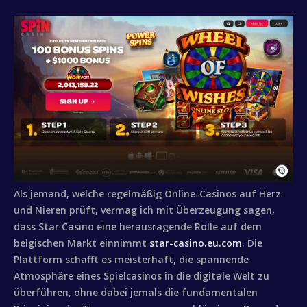
Als jemand, welche regelmäßig Online-Casinos auf Herz
und Nieren prüft, vermag ich mit Überzeugung sagen,
dass Star Casino eine herausragende Rolle auf dem
belgischen Markt einnimmt
star-casino.eu.com
. Die
Plattform schafft es meisterhaft, die spannende
Atmosphäre eines Spielcasinos in die digitale Welt zu
überführen, ohne dabei jemals die fundamentalen