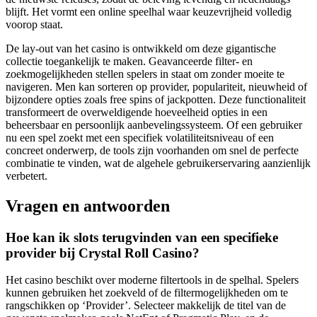
blijft. Het vormt een online speelhal waar keuzevrijheid volledig
voorop staat.
De lay-out van het casino is ontwikkeld om deze gigantische
collectie toegankelijk te maken. Geavanceerde filter- en
zoekmogelijkheden stellen spelers in staat om zonder moeite te
navigeren. Men kan sorteren op provider, populariteit, nieuwheid of
bijzondere opties zoals free spins of jackpotten. Deze functionaliteit
transformeert de overweldigende hoeveelheid opties in een
beheersbaar en persoonlijk aanbevelingssysteem. Of een gebruiker
nu een spel zoekt met een specifiek volatiliteitsniveau of een
concreet onderwerp, de tools zijn voorhanden om snel de perfecte
combinatie te vinden, wat de algehele gebruikerservaring aanzienlijk
verbetert.
Vragen en antwoorden
Hoe kan ik slots terugvinden van een specifieke
provider bij Crystal Roll Casino?
Het casino beschikt over moderne filtertools in de spelhal. Spelers
kunnen gebruiken het zoekveld of de filtermogelijkheden om te
rangschikken op ‘Provider’. Selecteer makkelijk de titel van de