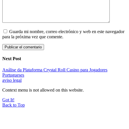
Guarda mi nombre, correo electrónico y web en este navegador
para la próxima vez que comente.
Next Post
Análise da Plataforma Crystal Roll Casino para Jogadores
Portugueses
aviso legal
Context menu is not allowed on this website.
Got It!
Back to Top