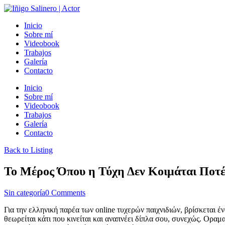
Inicio
Sobre mí
Videobook
Trabajos
Galería
Contacto
Inicio
Sobre mí
Videobook
Trabajos
Galería
Contacto
Back to Listing
Το Μέρος Όπου η Τύχη Δεν Κοιμάται Ποτέ 
Sin categoría
0 Comments
Για την ελληνική παρέα των online τυχερών παιχνιδιών, βρίσκεται έ
θεωρείται κάτι που κινείται και αναπνέει δίπλα σου, συνεχώς. Ορα