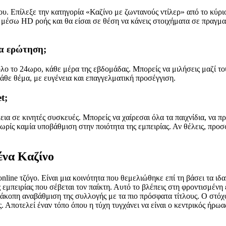
υ. Επίλεξε την κατηγορία «Καζίνο με ζωντανούς ντίλερ» από το κύριο
έσω HD ροής και θα είσαι σε θέση να κάνεις στοιχήματα σε πραγματι
ια ερώτηση;
λο το 24ωρο, κάθε μέρα της εβδομάδας. Μπορείς να μιλήσεις μαζί το
άθε θέμα, με ευγένεια και επαγγελματική προσέγγιση.
t;
εια σε κινητές συσκευές. Μπορείς να χαίρεσαι όλα τα παιχνίδια, να π
ρίς καμία υποβάθμιση στην ποιότητα της εμπειρίας. Αν θέλεις, προσφ
ένα Καζίνο
line τζόγο. Είναι μια κοινότητα που θεμελιώθηκε επί τη βάσει τα ιδα
μπειρίας που σέβεται τον παίκτη. Αυτό το βλέπεις στη φροντισμένη ε
ιάκοπη αναβάθμιση της συλλογής με τα πιο πρόσφατα τίτλους. Ο στόχο
Αποτελεί έναν τόπο όπου η τύχη τυγχάνει να είναι ο κεντρικός ήρωας,