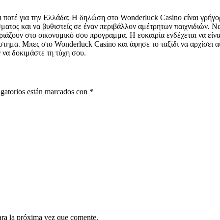
αι ποτέ για την Ελλάδα; Η δηλώση στο Wonderluck Casino είναι γρήγο
ματος και να βυθιστείς σε έναν περιβάλλον αμέτρητων παιχνιδιών. 
ριάζουν στο οικονομικό σου προγραμμα. Η ευκαιρία ενδέχεται να είνα
άστημα. Μπες στο Wonderluck Casino και άφησε το ταξίδι να αρχίσει α
 να δοκιμάστε τη τύχη σου.
gatorios están marcados con
*
ara la próxima vez que comente.