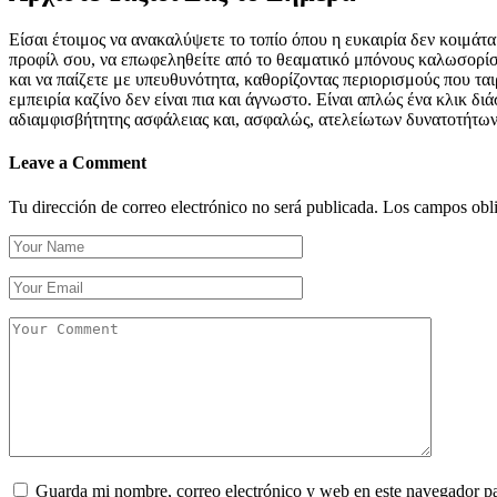
Είσαι έτοιμος να ανακαλύψετε το τοπίο όπου η ευκαιρία δεν κοιμάτ
προφίλ σου, να επωφεληθείτε από το θεαματικό μπόνους καλωσορίσ
και να παίζετε με υπευθυνότητα, καθορίζοντας περιορισμούς που ται
εμπειρία καζίνο δεν είναι πια και άγνωστο. Είναι απλώς ένα κλικ δι
αδιαμφισβήτητης ασφάλειας και, ασφαλώς, ατελείωτων δυνατοτήτων
Leave a Comment
Tu dirección de correo electrónico no será publicada.
Los campos obli
Guarda mi nombre, correo electrónico y web en este navegador p