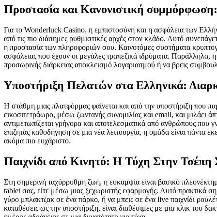
Προστασία και Κανονιστική συμμόρφωση
Για το Wonderluck Casino, η εμπιστοσύνη και η ασφάλεια των Ελλήν
από τις πιο διάσημες ρυθμιστικές αρχές στον κλάδο. Αυτό συνεπάγετα
η προστασία των πληροφοριών σου. Καινοτόμες συστήματα κρυπτογρ
ασφάλειας που έχουν οι μεγάλες τραπεζικά ιδρύματα. Παράλληλα, η 
προσωρινής διάρκειας αποκλεισμό λογαριασμού ή να βρεις συμβουλε
Υποστήριξη Πελατών στα Ελληνικά: Διαρ
Η στάθμη μιας πλατφόρμας φαίνεται και από την υποστήριξη που παρέ
εικοσιτετράωρο, μέσω ζωντανής συνομιλίας και email, και μιλάει άπ
αντιμετωπίζεται γρήγορα και αποτελεσματικά από ανθρώπους που γνωρ
επιζητάς καθοδήγηση σε μια νέα λειτουργία, η ομάδα είναι πάντα εκ
ακόμα πιο ευχάριστο.
Παιχνίδι από Κινητό: Η Τύχη Στην Τσέπη
Στη σημερινή ταχύρρυθμη ζωή, η ευκαμψία είναι βασικό πλεονέκτημ
tablet σας, είτε μέσω μιας ξεχωριστής εφαρμογής. Αυτό πρακτικά σημ
γύρο μπλακτζακ σε ένα πάρκο, ή να μπεις σε ένα live παιχνίδι ρουλέτ
καταθέσεις ως την υποστήριξη, είναι διαθέσιμες με μια κλικ του δ
ημέρας αδράνειας σε μια δυνατότητα για τύχη.