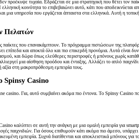
δεν προέκυψε τυχαία. Εδράζεται σε μια στρατηγική που θέτει τον πα
Η ελληνική κοινότητα το επιβεβαιώνει αυτό, κάτι που αποδεικνύεται 
αι μια υπηρεσία που εργάζεται άπταιστα στα ελληνικά. Αυτή η τοπικ
ν Πελατών
ους παίκτες που επανακάμπτουν. Το πρόγραμμα πιστώσεων της πλατφό
νει επίπεδα και αποκτά όλο και πιο επικερδή προνόμια. Αυτά είναι 
σμού, και δώρα όπως ελεύθερες περιστροφές ή μπόνους χωρίς κατάθεσ
λιεργεί μια αίσθηση προόδου και ένταξης. Αλλάζει το απλό παιχνίδι 
ή αξία στη μακροπρόθεσμη εμπειρία τους.
 Spinsy Casino
ne casino. Για, αυτό συμβαίνει ακόμα πιο έντονα. Το Spinsy Casino π
asino καλύπτει σε αυτή την ανάγκη με μια ομαλή εμπειρία για smartp
λογές παιχνιδιών. Για όσους επιθυμούν κάτι ακόμα πιο άμεσο, υπάρχε
ικευμένη εμπειρία. Συχνά διατίθενται και αποκλειστικά μπόνους για 