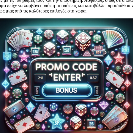
ές με τις πληρωμές τους και την υποστήριξη. Ασφαλώς, όπως σε οποιαδ
ρμα δείχν να λαμβάνει υπόψη τα απόψεις και καταβάλλει προσπάθεια 
 μιας από τις καλύτερες επιλογές στη χώρα.