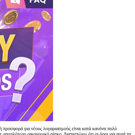
κή προσφορά για νέους λογαριασμούς είναι κατά κανόνα πολύ
 χαμηλότερο οικονομικό ρίσκο. Διαπιστώνω ότι οι όροι για αυτά τα