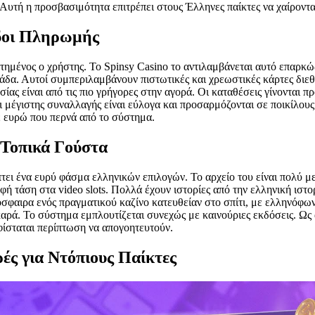
 Αυτή η προσβασιμότητα επιτρέπει στους Έλληνες παίκτες να χαίρονται
δοι Πληρωμής
ιστημένος ο χρήστης. Το Spinsy Casino το αντιλαμβάνεται αυτό επαρκώ
άδα. Αυτοί συμπεριλαμβάνουν πιστωτικές και χρεωστικές κάρτες διεθν
ας είναι από τις πιο γρήγορες στην αγορά. Οι καταθέσεις γίνονται 
ι μέγιστης συναλλαγής είναι εύλογα και προσαρμόζονται σε ποικίλου
 ευρώ που περνά από το σύστημα.
 Τοπικά Γούστα
ύπτει ένα ευρύ φάσμα ελληνικών επιλογών. Το αρχείο του είναι πολύ μ
ή τάση στα video slots. Πολλά έχουν ιστορίες από την ελληνική ιστο
όσφαιρα ενός πραγματικού καζίνο κατευθείαν στο σπίτι, με ελληνόφων
καρά. Το σύστημα εμπλουτίζεται συνεχώς με καινούριες εκδόσεις. Ως
φίσταται περίπτωση να απογοητευτούν.
ές για Ντόπιους Παίκτες