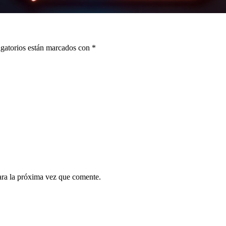
gatorios están marcados con
*
ara la próxima vez que comente.