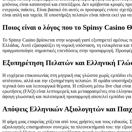
μπόνους είναι κατανοητοί και επιτεύξιμοι. Δεν κρύβονται κρυφές 
ενεργούς παίκτες. Είναι βασικό ότι αυτές οι προσφορές ενίοτε σχετ
είναι απλή και ταχεία. Η υποστήριξη πελατών είναι πάντα εκεί για ν
Ποιος είναι ο λόγος που το Spinsy Casino
Το Spinsy Casino βρίσκεται στην κορυφή γιατί εξυπηρετεί αμέσως τ
Ελλάδας. Αυτό εξασφαλίζει τη νομική υπόσταση, τη ειλικρίνεια και
πραγματοποίησε σημαντικές επενδύσεις στην προσαρμογή. Προσφέρ
Εξυπηρέτηση Πελατών και Ελληνική Γλώ
Η ευχέρεια επικοινωνίας στη μητρική σας γλώσσα χωρίς εμπόδιο είν
ιστότοπου, αλλά και την εξυπηρέτηση πελατών. Η ομάδα υποστήριξης
τεχνικά όσο και λειτουργικά θέματα. Η επίλυση μέσω live chat είνα
ερωτήσεις (FAQ) είναι λεπτομερείς και μεταφρασμένες στα ελληνικ
άψογη γλωσσική και πολιτισμική προσαρμογή αποτελεί εμπόδιο για ά
Απόψεις Ελληνικών Αξιολογητών και Παι
Η φήμη μιας εταιρείας χτίζεται από τους χρήστες και τους ειδικούς
αξιολογητές επισημαίνουν συνεχώς τα πλεονεκτήματά του: την εξουσ