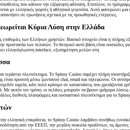
προϋποθέσεις που κάνουν την εξόφληση αδύνατη. Επιπλέον, το πρόγραμ
ίζονται με ελληνικές γιορτές ή αθλητικά γεγονότα. Αυτό φανερώνει μι
α απαντήσει σε ερωτήσεις σχετικά με τις προωθητικές ενέργειες.
 Θεωρείται Κύρια Λύση στην Ελλάδα
ις επιθυμίες των Ελλήνων χρηστών. Βασικό στοιχείο είναι η πλήρης 
 την προστασία των πελατών. Το θεσμικό αυτό βάση είναι ουσιώδες γι
ει ελληνόγλωσση interface, εξυπηρέτηση μελών στη
σσα
αι τεράστιο πλεονέκτημα. Το Spinsy Casino παρέχει πλήρη υποστήριξ
 είναι προσιτή μέσω ζωντανού chat, email και τηλεφώνου. Οι αντιπρ
ι σχεδόν ταχεία, κάτι πολύ κρίσιμο σε καταστάσεις που χρειάζονται γρ
ά. Με αυτόν τον τρόπο, οι πελάτες μπορούν να βρουν γρήγορα λύσεις
λλες διεθνείς πλατφόρμες και ουσιαστικό πλεονέκτημα για το Spinsy
χτών
. Στην ελληνική επικράτεια, το Spinsy Casino λαμβάνει συνήθως ευνοϊ
ιοδότηση από την ΕΕΕΠ, την μεγάλη ποικιλία προϊόντων, τις άμεσες 