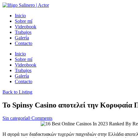
Inicio
Sobre mí
Videobook
Trabajos
Galería
Contacto
Inicio
Sobre mí
Videobook
Trabajos
Galería
Contacto
Back to Listing
Το Spinsy Casino αποτελεί την Κορυφαία
Sin categoría
0 Comments
Η αγορά των διαδικτυακών τυχερών παιχνιδιών στην Ελλάδα αποτελε