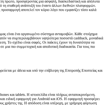
ίκτη πρώτο, προσφέροντας μια ασφαλή, διασκεδαστική και απόλυτα
από τη σταθερή ανάπτυξή του έναντι άλλων διεθνών πλατφορμών.
ή προσαρμογή αποτελεί τον κύριο λόγο που εμφανίζει τόσο καλά
ρμας είναι ένα οργανωμένο σύστημα ανταμοιβών. Κάθε στοίχημα
δυνατόν να συμπεριλαμβάνουν υψηλότερα ποσοστά cashback, μοναδικά
η. Το σχέδιο είναι σαφές. Οι παίκτες έχουν τη δυνατότητα να
σε μια πιο συμμετοχική και αποδοτική διαδικασία. Για τους πιο
ορεύεται με άδεια και υπό την επίβλεψη της Επιτροπής Εποπτείας και
hones και tablets. Η ιστοσελίδα είναι πλήρως ανταποκρινόμενη.
ι και ειδική εφαρμογή για Android και iOS. Η εφαρμογή προσφέρει
τους χρήστες της. Η απόδοση είναι υπέροχη, με γρήγορη φόρτωση