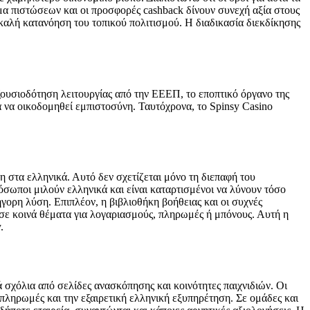
μα πιστώσεων και οι προσφορές cashback δίνουν συνεχή αξία στους
α καλή κατανόηση του τοπικού πολιτισμού. Η διαδικασία διεκδίκησης
εξουσιοδότηση λειτουργίας από την ΕΕΕΠ, το εποπτικό όργανο της
α να οικοδομηθεί εμπιστοσύνη. Ταυτόχρονα, το Spinsy Casino
η στα ελληνικά. Αυτό δεν σχετίζεται μόνο τη διεπαφή του
όσωποι μιλούν ελληνικά και είναι καταρτισμένοι να λύνουν τόσο
ήγορη λύση. Επιπλέον, η βιβλιοθήκη βοήθειας και οι συχνές
 σε κοινά θέματα για λογαριασμούς, πληρωμές ή μπόνους. Αυτή η
.
κά σχόλια από σελίδες ανασκόπησης και κοινότητες παιχνιδιών. Οι
πληρωμές και την εξαιρετική ελληνική εξυπηρέτηση. Σε ομάδες και