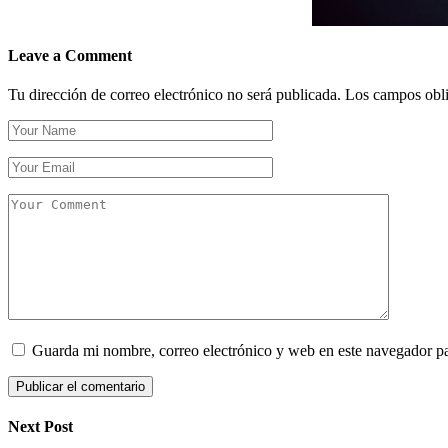
Leave a Comment
Tu dirección de correo electrónico no será publicada.
Los campos obli
Guarda mi nombre, correo electrónico y web en este navegador p
Next Post