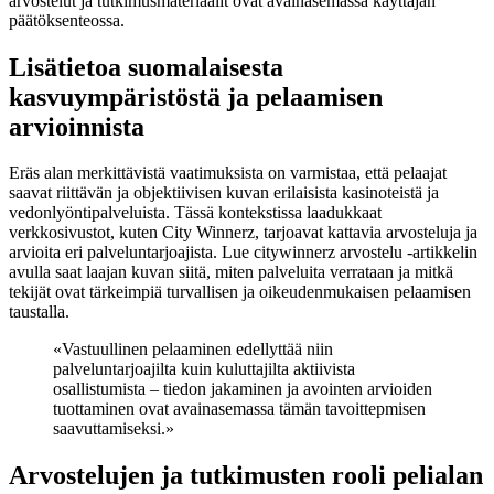
arvostelut ja tutkimusmateriaalit ovat avainasemassa käyttäjän
päätöksenteossa.
Lisätietoa suomalaisesta
kasvuympäristöstä ja pelaamisen
arvioinnista
Eräs alan merkittävistä vaatimuksista on varmistaa, että pelaajat
saavat riittävän ja objektiivisen kuvan erilaisista kasinoteistä ja
vedonlyöntipalveluista. Tässä kontekstissa laadukkaat
verkkosivustot, kuten City Winnerz, tarjoavat kattavia arvosteluja ja
arvioita eri palveluntarjoajista. Lue citywinnerz arvostelu -artikkelin
avulla saat laajan kuvan siitä, miten palveluita verrataan ja mitkä
tekijät ovat tärkeimpiä turvallisen ja oikeudenmukaisen pelaamisen
taustalla.
«Vastuullinen pelaaminen edellyttää niin
palveluntarjoajilta kuin kuluttajilta aktiivista
osallistumista – tiedon jakaminen ja avointen arvioiden
tuottaminen ovat avainasemassa tämän tavoittepmisen
saavuttamiseksi.»
Arvostelujen ja tutkimusten rooli pelialan