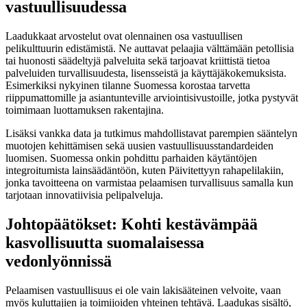
vastuullisuudessa
Laadukkaat arvostelut ovat olennainen osa vastuullisen
pelikulttuurin edistämistä. Ne auttavat pelaajia välttämään petollisia
tai huonosti säädeltyjä palveluita sekä tarjoavat kriittistä tietoa
palveluiden turvallisuudesta, lisensseistä ja käyttäjäkokemuksista.
Esimerkiksi nykyinen tilanne Suomessa korostaa tarvetta
riippumattomille ja asiantunteville arviointisivustoille, jotka pystyvät
toimimaan luottamuksen rakentajina.
Lisäksi vankka data ja tutkimus mahdollistavat parempien sääntelyn
muotojen kehittämisen sekä uusien vastuullisuusstandardeiden
luomisen. Suomessa onkin pohdittu parhaiden käytäntöjen
integroitumista lainsäädäntöön, kuten Päivitettyyn rahapelilakiin,
jonka tavoitteena on varmistaa pelaamisen turvallisuus samalla kun
tarjotaan innovatiivisia pelipalveluja.
Johtopäätökset: Kohti kestävämpää
kasvollisuutta suomalaisessa
vedonlyönnissä
Pelaamisen vastuullisuus ei ole vain lakisääteinen velvoite, vaan
myös kuluttajien ja toimijoiden yhteinen tehtävä. Laadukas sisältö,