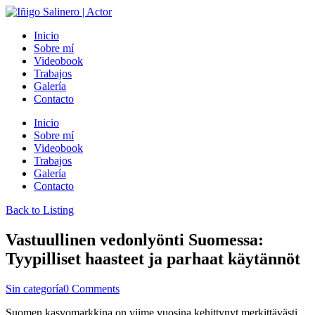
Inicio
Sobre mí
Videobook
Trabajos
Galería
Contacto
Inicio
Sobre mí
Videobook
Trabajos
Galería
Contacto
Back to Listing
Vastuullinen vedonlyönti Suomessa:
Tyypilliset haasteet ja parhaat käytännöt
Sin categoría
0 Comments
Suomen kasvomarkkina on viime vuosina kehittynyt merkittävästi,