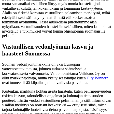
mutta samanaikaisesti siihen liittyy myös monia haasteita, jotka
vaikuttavat kuluttajien kokemuksiin ja toiminnan kestävyyteen.
Alalla on tärkeää korostaa vastuullisen pelaamisen merkitystä, mikä
edellyttää sekä sääntelyn ymmärtämistä että korkeatasoista
toiminnan avoimuutta. Tässä artikkelissa pureudumme alan
nykytilaan, vastuullisuuden haasteisiin sekä siihen, miten laadukkaat
arvostelut ja tutkimukset voivat toimia ohjenuorana suomalaisille
pelaajille.
Vastuullisen vedonlyönnin kasvu ja
haasteet Suomessa
Suomen vedonlyöntimarkkina on yksi Euroopan
varteenotettavimmista, johtuen tarkasta sääntelystä ja
korkeatasoisesta valvonnasta. Valtion omistama Veikkaus Oy on
ollut markkinajohtaja, mutta yksityiset toimijat kuten
City Winnerz
ovat tuoneet lisää kilpailua ja innovatiivisia palveluita.
Kuitenkin, markkina kohtaa useita haasteita, kuten peliriippuvuuden
riskien kasvun, taloudelliset ongelmat ja kuluttajan tietoisuuden
puutteet. Tämän vuoksi vastuullinen pelaaminen ja siitä informoivan
sisällön merkitys on noussut keskeiseksi — erityisesti siinä, miten
tarjota kuluttajille luotettavaa tietoa palveluntarjoajista. Tästä syystä