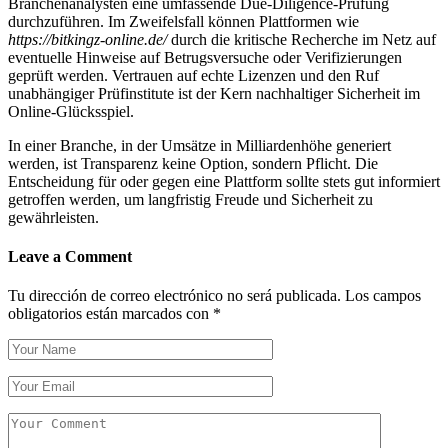
Branchenanalysten eine umfassende Due-Diligence-Prüfung
durchzuführen. Im Zweifelsfall können Plattformen wie
https://bitkingz-online.de/
durch die kritische Recherche im Netz auf
eventuelle Hinweise auf Betrugsversuche oder Verifizierungen
geprüft werden. Vertrauen auf echte Lizenzen und den Ruf
unabhängiger Prüfinstitute ist der Kern nachhaltiger Sicherheit im
Online-Glücksspiel.
In einer Branche, in der Umsätze in Milliardenhöhe generiert
werden, ist Transparenz keine Option, sondern Pflicht. Die
Entscheidung für oder gegen eine Plattform sollte stets gut informiert
getroffen werden, um langfristig Freude und Sicherheit zu
gewährleisten.
Leave a Comment
Tu dirección de correo electrónico no será publicada.
Los campos
obligatorios están marcados con
*