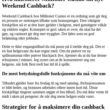
Weekend Cashback?
Weekend Cashback hos Millioner Casino er en ordning som gir deg
en prosent av nettotapet tilbake som bonuspenger. Den viktigste
forskjellen nå er at den bare gjelder i helgene, med gunstigere vilkår
og enklere regler. Konseptet er grei: uken er over, du skal ha det
gøy, og casinoet gir deg mer trygghet. Det føles som en god
belønning etter jobbuke.
Dette er ikke engangstilbud du må passe på å melde deg på. Det er
en fast helgevane du kan regne med. Om du prøver en ny
spilleautomat eller prøver blackjack live, kjenner du at du har denne
refusjonen i minnet. Jeg synes om at de konsentrerer seg om
helgene, når folk flest reelt har tid til å spille.
De mest betydningsfulle funksjonene du må vite om
Tilbudet gjelder bare fra fredag til og med søndag. Refusjonssatsen
er blitt bedre, og bonusen utbetales oftere innen kort tid. Disse
forskjellige tingene sammen utgjør et bra tilbud. Du må ikke vente til
midt i uken på pengene; de når deg mens helgen enda varer.
Strategier for å maksimere din cashback