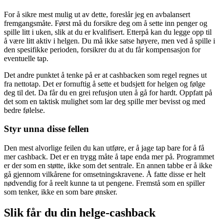
For å sikre mest mulig ut av dette, foreslår jeg en avbalansert
fremgangsmåte. Først må du forsikre deg om å sette inn penger og
spille litt i uken, slik at du er kvalifisert. Etterpå kan du legge opp til
å være litt aktiv i helgen. Du må ikke satse høyere, men ved å spille i
den spesifikke perioden, forsikrer du at du får kompensasjon for
eventuelle tap.
Det andre punktet å tenke på er at cashbacken som regel regnes ut
fra nettotap. Det er fornuftig å sette et budsjett for helgen og følge
deg til det. Da får du en grei refusjon uten å gå for hardt. Oppfatt på
det som en taktisk mulighet som lar deg spille mer bevisst og med
bedre følelse.
Styr unna disse fellen
Den mest alvorlige feilen du kan utføre, er å jage tap bare for å få
mer cashback. Det er en trygg måte å tape enda mer på. Programmet
er der som en støtte, ikke som det sentrale. En annen tabbe er å ikke
gå gjennom vilkårene for omsetningskravene. Å fatte disse er helt
nødvendig for å reelt kunne ta ut pengene. Fremstå som en spiller
som tenker, ikke en som bare ønsker.
Slik får du din helge-cashback