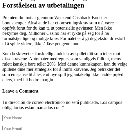
Forståelsen av utbetalingen
Premien du mottar gjennom Weekend Cashback Boost er
bonuspenger. Altså at de har et omsetningskrav som må være
oppfylt forut for du kan ta ut potensielle gevinster. Men ikke
bekymre deg. Millioner Casino har et rykte på seg for å ha
formålstjenlige og mulige krav. Formålet er å gi deg ekstra drivstoff
til å spille videre, ikke å låse pengene inne.
Som beskrevet er forskjellig andelen av spillet ditt som teller mot
disse kravene. Automater medregnes som vanligvis fullt ut, mens
rulett kanskje bare teller 20%. Med denne kunnskapen, kan du velge
spillene dine mer strategisk for å innfri kravene. Jeg betrakter det
som en sjanse til å teste ut nye spill jeg antakelig ikke hadde prøvd
ellers, med litt bedre margin.
Leave a Comment
Tu dirección de correo electrónico no será publicada.
Los campos
obligatorios están marcados con
*