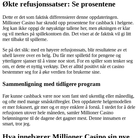
Økte refusjonssatser: Se prosentene
Dette er det som faktisk differensierer denne oppdateringen.
Millioner Casino har skrudd opp prosentene for cashback i helgene.
Jeg kan ikke oppgi de nøyaktige tallene her, men økningen er klar
og vil merkes på spillekontoen din. Det viser at de faktisk vil gi litt
mer tilbake til spillerne.
Se på det slik: med en høyere refusjonssats, blir resultatene av et
uhell lavere over en helg. Du får mer spilletid for pengene og
ytterligere sjanser til å vinne noe stort. For en spiller som tenker seg
om, er dette et nyttig verktøy. Det er alltid positivt når et casino
bestemmer seg for å øke verdien for brukerne sine.
Sammenligning med tidligere program
Før kunne cashback være noe som fant sted ukentlig eller månedlig,
og ofte med mange småskriftregler. Den oppdaterte helgemodellen
er mer fokusert, gir mer og er mye enklere å forstå. I stedet for å dele
refusjonen utover hele måneden, samler Millioner Casino
belønningene til de dagene det gagner mest. Denne innsatsen er
smart, tror jeg.
Hva innebærer Millioner Casino sin nye