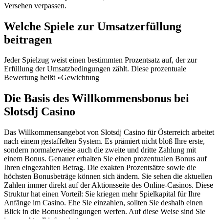
Versehen verpassen.
Welche Spiele zur Umsatzerfüllung
beitragen
Jeder Spielzug weist einen bestimmten Prozentsatz auf, der zur
Erfüllung der Umsatzbedingungen zählt. Diese prozentuale
Bewertung heißt «Gewichtung
Die Basis des Willkommensbonus bei
Slotsdj Casino
Das Willkommensangebot von Slotsdj Casino für Österreich arbeitet
nach einem gestaffelten System. Es prämiert nicht bloß Ihre erste,
sondern normalerweise auch die zweite und dritte Zahlung mit
einem Bonus. Genauer erhalten Sie einen prozentualen Bonus auf
Ihren eingezahlten Betrag. Die exakten Prozentsätze sowie die
höchsten Bonusbeträge können sich ändern. Sie sehen die aktuellen
Zahlen immer direkt auf der Aktionsseite des Online-Casinos. Diese
Struktur hat einen Vorteil: Sie kriegen mehr Spielkapital für Ihre
Anfänge im Casino. Ehe Sie einzahlen, sollten Sie deshalb einen
Blick in die Bonusbedingungen werfen. Auf diese Weise sind Sie