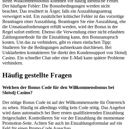
Beim Willkommensbonus kommen vor häufig identische Fehler.
Der häufigste Fehler: Die Bonusbedingungen werden nicht
beachtet. Das resultiert in Ärger, falls ein Auszahlungsantrag
verweigert wird. Ein zusätzlicher kritischer Fehler ist das vorzeitige
Beantragen einer Auszahlung. Beantragen Sie eine Auszahlung, ehe
die Umsatzanforderungen erfüllt werden, wird der Bonus in der
Regel sofort entfernt. Ebenso die Verwendung einer nicht erlaubten
Zahlungsmethode für die Einzahlung kann, den Bonusanspruch
kosten. Um das zu verhindern, gibt es einen einfachen Tipp:
Studieren Sie die Bedingungen aufmerksam durchlesen. Bei
Unklarheiten kontaktieren Sie direkt den Kundensupport von Slotsdj
Casino. Ein schneller Chat oder eine E-Mail kann spätere Probleme
verhindern.
Häufig gestellte Fragen
Welchen der Bonus Code für den Willkommensbonus bei
Slotsdj Casino?
Der nötige Bonus Code ist auf der Willkommensseite für Österreich
zu sehen. Häufig ist allerdings völlig kein Code nötig. Das Angebot
wird dann automatisch bei Ihrer ersten qualifizierenden Einzahlung
freigeschaltet. Kontrollieren Sie vor der Einzahlung die momentane
Promotion-Seite. Achten Sie auch im Einzahlungsformular auf ein
Feld für einen Promo-Code Ausschau.