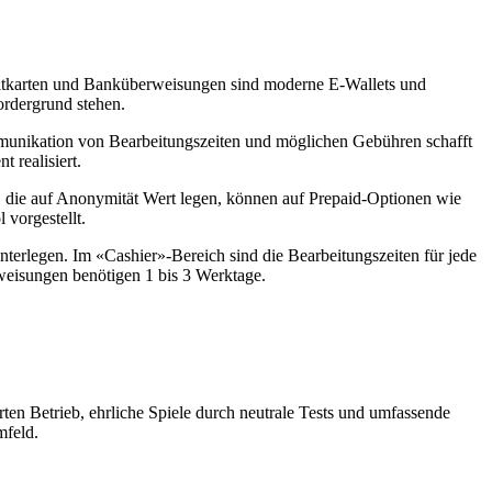
ditkarten und Banküberweisungen sind moderne E-Wallets und
ordergrund stehen.
mmunikation von Bearbeitungszeiten und möglichen Gebühren schafft
 realisiert.
r, die auf Anonymität Wert legen, können auf Prepaid-Optionen wie
vorgestellt.
nterlegen. Im «Cashier»-Bereich sind die Bearbeitungszeiten für jede
rweisungen benötigen 1 bis 3 Werktage.
rten Betrieb, ehrliche Spiele durch neutrale Tests und umfassende
mfeld.