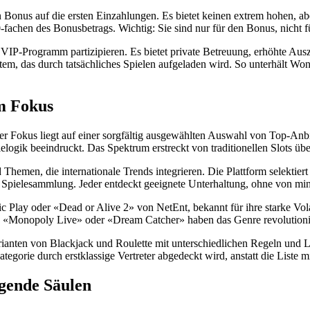
en Bonus auf die ersten Einzahlungen. Es bietet keinen extrem hohen,
chen des Bonusbetrags. Wichtig: Sie sind nur für den Bonus, nicht fü
 VIP-Programm partizipieren. Es bietet private Betreuung, erhöhte Aus
stem, das durch tatsächliches Spielen aufgeladen wird. So unterhält W
im Fokus
er Fokus liegt auf einer sorgfältig ausgewählten Auswahl von Top-Anb
lelogik beeindruckt. Das Spektrum erstreckt von traditionellen Slots ü
emen, die internationale Trends integrieren. Die Plattform selektiert h
hen Spielesammlung. Jeder entdeckt geeignete Unterhaltung, ohne von
 Play oder «Dead or Alive 2» von NetEnt, bekannt für ihre starke Vol
 «Monopoly Live» oder «Dream Catcher» haben das Genre revolutioni
e Varianten von Blackjack und Roulette mit unterschiedlichen Regeln u
Kategorie durch erstklassige Vertreter abgedeckt wird, anstatt die Liste 
gende Säulen