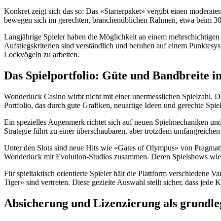
Konkret zeigt sich das so: Das «Starterpaket» vergibt einen moderat
bewegen sich im gerechten, branchenüblichen Rahmen, etwa beim 30-fa
Langjährige Spieler haben die Möglichkeit an einem mehrschichtigen
Aufstiegskriterien sind verständlich und beruhen auf einem Punktesy
Lockvögeln zu arbeiten.
Das Spielportfolio: Güte und Bandbreite 
Wonderluck Casino wirbt nicht mit einer unermesslichen Spielzahl. D
Portfolio, das durch gute Grafiken, neuartige Ideen und gerechte Spie
Ein spezielles Augenmerk richtet sich auf neuen Spielmechaniken und Th
Strategie führt zu einer überschaubaren, aber trotzdem umfangreic
Unter den Slots sind neue Hits wie «Gates of Olympus» von Pragmatic
Wonderluck mit Evolution-Studios zusammen. Deren Spielshows wie
Für spieltaktisch orientierte Spieler hält die Plattform verschieden
Tiger» sind vertreten. Diese gezielte Auswahl stellt sicher, dass jede 
Absicherung und Lizenzierung als grundle