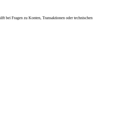
hilft bei Fragen zu Konten, Transaktionen oder technischen