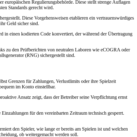
ner europäischen Regulierungsbehörde. Diese stellt strenge Auflagen
sten Standards gerecht wird.
ichergestellt. Diese Vorgehensweisen etablieren ein vertrauenswürdiges
hr Geld sicher sind.
d in einen kodierten Code konvertiert, der während der Übertragung
 Links zu den Prüfberichten von neutralen Laboren wie eCOGRA oder
llsgenerator (RNG) sichergestellt sind.
st Grenzen für Zahlungen, Verlustlimits oder ihre Spielzeit
 bequem im Konto einstellbar.
oaktive Ansatz zeigt, dass der Betreiber seine Verpflichtung ernst
re Einzahlungen für den vereinbarten Zeitraum technisch gesperrt.
miert den Spieler, wie lange er bereits am Spielen ist und welchen
tscheidung, ob weitergemacht werden soll.