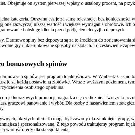
iet. Obejmuje on system pierwszej wpłaty o ustalony procent, na prz
.
lna kategoria. Otrzymujesz je za samą rejestrację, bez konieczności w
ją one zazwyczaj niższą wartość i większe wymagania obrotowe. Ich o
ramowanie i obsługę klienta przed podjęciem decyzji o depozycie.
owy. Darmowe spiny bez depozytu są za to środkiem do zorientowania s
a dowolne gry i ukierunkowane sposoby na slotach. To zestawienie zape
dło bonusowych spinów
rmowych spinów jest program lojalnościowy. W Winbeatz Casino to je
rasz je za każdą postawioną złotówkę. Wraz z wyższym poziomem, tym
zydzielenia osobistego opiekuna.
u do jednorazowych promocji, nagradza cię cyklicznie. Tworzy to uczu
graczowi panowanie i wybór. Dla osoby z nastawieniem strategicznym
ny.
zywnych, ukrytych ofert. To mogą być zawody dla zamkniętej grupy, 
enniejsza i spersonalizowana. Z tego powodu traktujemy program lojaln
 wartość oferty dla stałego klienta.