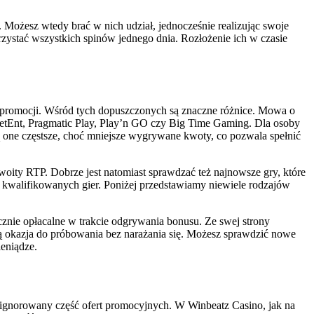
 Możesz wtedy brać w nich udział, jednocześnie realizując swoje
rzystać wszystkich spinów jednego dnia. Rozłożenie ich w czasie
 promocji. Wśród tych dopuszczonych są znaczne różnice. Mowa o
 NetEnt, Pragmatic Play, Play’n GO czy Big Time Gaming. Dla osoby
 one częstsze, choć mniejsze wygrywane kwoty, co pozwala spełnić
oity RTP. Dobrze jest natomiast sprawdzać też najnowsze gry, które
ę kwalifikowanych gier. Poniżej przedstawiamy niewiele rodzajów
icznie opłacalne w trakcie odgrywania bonusu. Ze swej strony
ą okazja do próbowania bez narażania się. Możesz sprawdzić nowe
ieniądze.
 ignorowany część ofert promocyjnych. W Winbeatz Casino, jak na