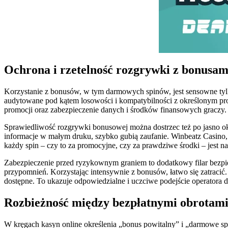
Ochrona i rzetelność rozgrywki z bonusam
Korzystanie z bonusów, w tym darmowych spinów, jest sensowne tylko
audytowane pod kątem losowości i kompatybilności z określonym pr
promocji oraz zabezpieczenie danych i środków finansowych graczy.
Sprawiedliwość rozgrywki bonusowej można dostrzec też po jasno ok
informacje w małym druku, szybko gubią zaufanie. Winbeatz Casino,
każdy spin – czy to za promocyjne, czy za prawdziwe środki – jest 
Zabezpieczenie przed ryzykownym graniem to dodatkowy filar bezpie
przypomnień. Korzystając intensywnie z bonusów, łatwo się zatraci
dostępne. To ukazuje odpowiedzialne i uczciwe podejście operatora
Rozbieżność między bezpłatnymi obrotami
W kręgach kasyn online określenia „bonus powitalny” i „darmowe sp