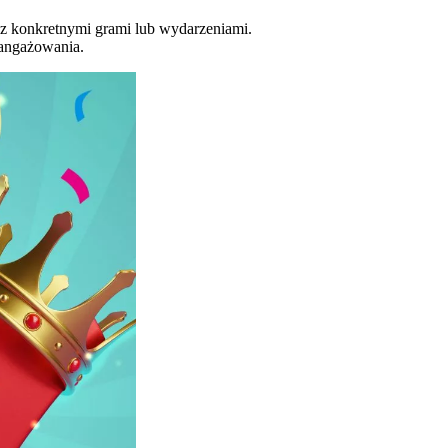
 z konkretnymi grami lub wydarzeniami.
aangażowania.