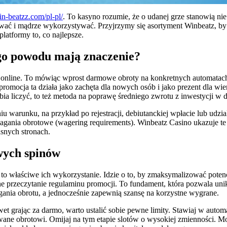
win-beatzz.com/pl-pl/
. To kasyno rozumie, że o udanej grze stanowią ni
ć i mądrze wykorzystywać. Przyjrzymy się asortyment Winbeatz, by 
latformy to, co najlepsze.
ego powodu mają znaczenie?
online. To mówiąc wprost darmowe obroty na konkretnych automatach
ocja ta działa jako zachęta dla nowych osób i jako prezent dla wiern
lbia liczyć, to też metoda na poprawę średniego zwrotu z inwestycji w d
 warunku, na przykład po rejestracji, debiutanckiej wpłacie lub udzia
magania obrotowe (wagering requirements). Winbeatz Casino ukazuje t
asnych stronach.
wych spinów
 właściwe ich wykorzystanie. Idzie o to, by zmaksymalizować potencj
ne przeczytanie regulaminu promocji. To fundament, która pozwala un
gania obrotu, a jednocześnie zapewnią szansę na korzystne wygrane.
et grając za darmo, warto ustalić sobie pewne limity. Stawiaj w autom
awane obrotowi. Omijaj na tym etapie slotów o wysokiej zmienności. 