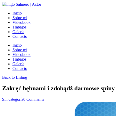
Inicio
Sobre mí
Videobook
Trabajos
Galería
Contacto
Inicio
Sobre mí
Videobook
Trabajos
Galería
Contacto
Back to Listing
Zakręć bębnami i zdobądź darmowe spiny
Sin categoría
0 Comments