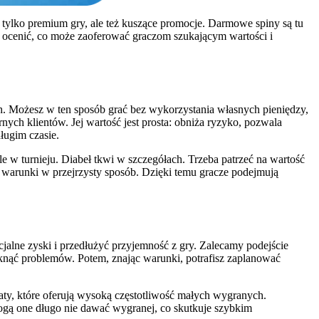
e tylko premium gry, ale też kuszące promocje. Darmowe spiny są tu
ocenić, co może zaoferować graczom szukającym wartości i
. Możesz w ten sposób grać bez wykorzystania własnych pieniędzy,
ych klientów. Jej wartość jest prosta: obniża ryzyko, pozwala
ługim czasie.
le w turnieju. Diabeł tkwi w szczegółach. Trzeba patrzeć na wartość
e warunki w przejrzysty sposób. Dzięki temu gracze podejmują
alne zyski i przedłużyć przyjemność z gry. Zalecamy podejście
iknąć problemów. Potem, znając warunki, potrafisz zaplanować
aty, które oferują wysoką częstotliwość małych wygranych.
Mogą one długo nie dawać wygranej, co skutkuje szybkim