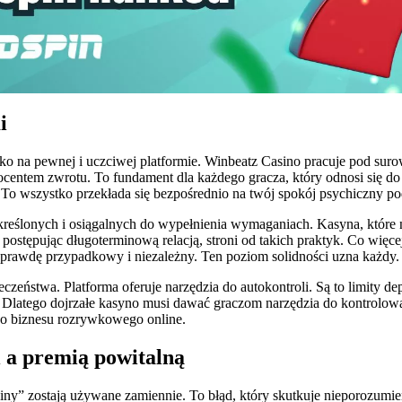
i
 na pewnej i uczciwej platformie. Winbeatz Casino pracuje pod surową
ocentem zwrotu. To fundament dla każdego gracza, który odnosi się 
 To wszystko przekłada się bezpośrednio na twój spokój psychiczny p
reślonych i osiągalnych do wypełnienia wymaganiach. Kasyna, które 
 postępując długoterminową relacją, stroni od takich praktyk. Co wię
naprawdę przypadkowy i niezależny. Ten poziom solidności uzna każdy.
czeństwa. Platforma oferuje narzędzia do autokontroli. Są to limity
ć. Dlatego dojrzałe kasyno musi dawać graczom narzędzia do kontrol
 do biznesu rozrywkowego online.
 a premią powitalną
iny” zostają używane zamiennie. To błąd, który skutkuje nieporozumie